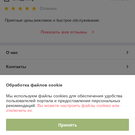
Отлично
Приятные цены,вежливое и быстрое обслуживание.
Показать все отзывы
О нас
Контакты
Доставка и оплата
Обработка файлов cookie
График работы
Мы используем файлы cookies для обеспечения удобства
пользователей портала и предоставления персональных
рекомендаций.
Вы можете настроить файлы cookies или
Полная версия сайта
отключить их.
Политика обработки cookies
Принять