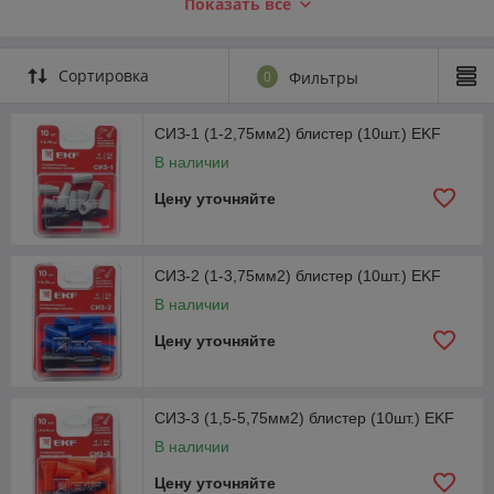
Показать всё
зажима выполнен из прессованного огнеупорного ПВХ;
внутри пластикового корпуса вмонтирована анодированная
пружина конической конфигурации. Зажимы СИЗ
используются при электромонтажных работах, как в бытовых,
Сортировка
0
Фильтры
так и в промышленных помещениях. Удобство данной
продукции заключается в быстроте монтажа, надежности
соединения и изоляции проводов, а также в возможности
СИЗ-1 (1-2,75мм2) блистер (10шт.) EKF
многократного использования узла без нарушения
В наличии
целостности проводов. Дополнительное удобство СИЗ-Л
заключается в наличии специальных лепестков.
Цену уточняйте
СИЗ-2 (1-3,75мм2) блистер (10шт.) EKF
В наличии
Цену уточняйте
СИЗ-3 (1,5-5,75мм2) блистер (10шт.) EKF
В наличии
Цену уточняйте