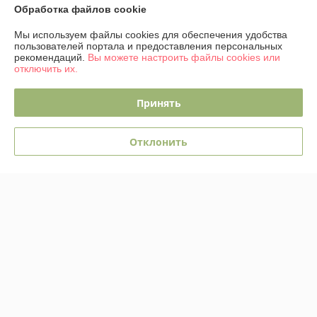
Обработка файлов cookie
График работы
Мы используем файлы cookies для обеспечения удобства
пользователей портала и предоставления персональных
рекомендаций.
Вы можете настроить файлы cookies или
Полная версия сайта
отключить их.
Политика обработки cookies
Принять
Сайт создан на платформе Deal.by
Отклонить
Информация для покупателя
Юридическое лицо:
ОДО "ЭЛЕКТРО-ПЛЮС"
230026 г. Гродно, переулок Победы,6
Регистрационный номер ЕГР: 590001816
УНП: 590001816