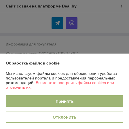
Сайт создан на платформе Deal.by
Информация для покупателя
Юридическое лицо:
ОДО "ЭЛЕКТРО-ПЛЮС"
230026 г. Гродно, переулок Победы,6
Обработка файлов cookie
Регистрационный номер ЕГР: 590001816
Мы используем файлы cookies для обеспечения удобства
УНП: 590001816
пользователей портала и предоставления персональных
рекомендаций.
Вы можете настроить файлы cookies или
Регистрационный орган: Гродненский городской исполком
отключить их.
Дата регистрации компании: 13.04.2001
Принять
Ссылка на свидетельство/лицензию
Ссылка на свидетельство/лицензию
Отклонить
Местонахождение книги жалоб и предложений: переулок Победы, 6