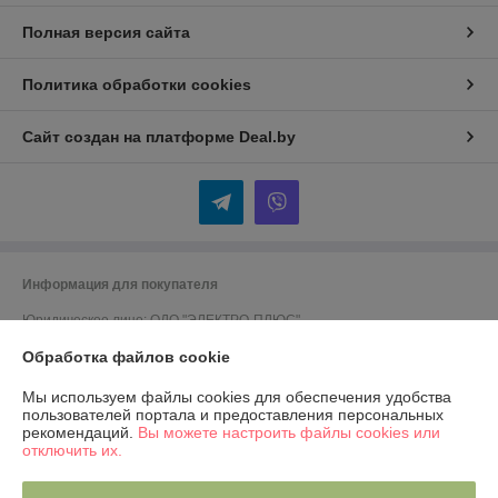
Полная версия сайта
Политика обработки cookies
Сайт создан на платформе Deal.by
Информация для покупателя
Юридическое лицо:
ОДО "ЭЛЕКТРО-ПЛЮС"
230026 г. Гродно, переулок Победы,6
Обработка файлов cookie
Регистрационный номер ЕГР: 590001816
Мы используем файлы cookies для обеспечения удобства
УНП: 590001816
пользователей портала и предоставления персональных
рекомендаций.
Вы можете настроить файлы cookies или
Регистрационный орган: Гродненский городской исполком
отключить их.
Дата регистрации компании: 13.04.2001