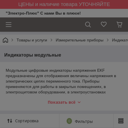
ЦЕНЫ и наличие товара УТОЧНЯЙТЕ
"Электро-Плюс" С нами Вы в плюсе!
Товары и услуги
Измерительные приборы
Индикат
Индикаторы модульные
Модульные цифровые индикаторы напряжения EKF
предназначены для отображения величины напряжения в
электрических цепях переменного тока. Приборы
применяются для работы в закрытых помещениях, в
электрощитовом оборудовании, в электроустановках
промышленных предприятий, жилых, общественных зданий
Показать всё
и сооружений. Приборы соответствуют требованиям ГОСТ
IEC 61010-1-2014, ГОСТ Р МЭК 61326-1-2014.
Сортировка
0
Фильтры