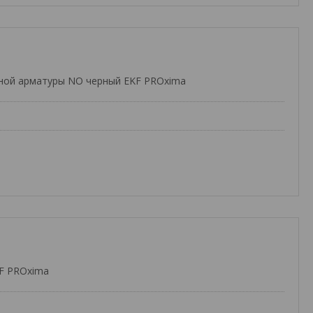
ьной арматуры NO черный EKF PROxima
F PROxima