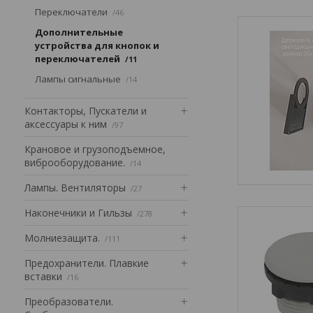
Переключатели
46
Дополнительные
устройства для кнопок и
переключателей
11
Лампы сигнальные
14
Контакторы, Пускатели и
аксессуары к ним
97
Крановое и грузоподъемное,
виброоборудование.
14
Лампы. Вентиляторы
27
Наконечники и Гильзы
278
Mолниезащита.
111
Предохранители. Плавкие
вставки
16
Преобразователи.