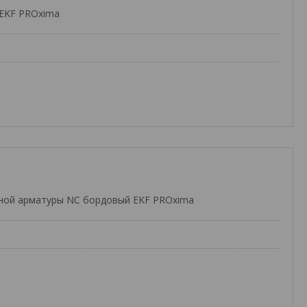
 EKF PROxima
ьной арматуры NC бордовый EKF PROxima