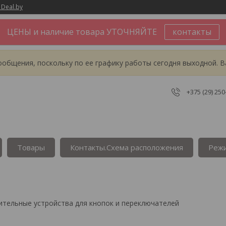
 Deal.by
ЦЕНЫ и наличие товара УТОЧНЯЙТЕ
контакты
общения, поскольку по ее графику работы сегодня выходной. В
+375 (29) 250
Товары
Контакты.Сxема расположения
Реж
тельные устройства для кнопок и переключателей