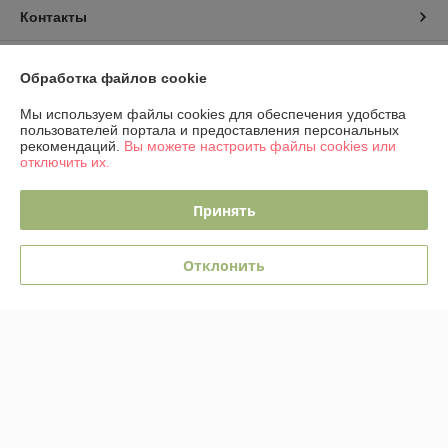
Контакты
Доставка и оплата
Обработка файлов cookie
График работы
Мы используем файлы cookies для обеспечения удобства
пользователей портала и предоставления персональных
рекомендаций.
Вы можете настроить файлы cookies или
Полная версия сайта
отключить их.
Политика обработки cookies
Принять
Сайт создан на платформе Deal.by
Отклонить
Информация для покупателя
Юридическое лицо:
ОДО "ЭЛЕКТРО-ПЛЮС"
230026 г. Гродно, переулок Победы,6