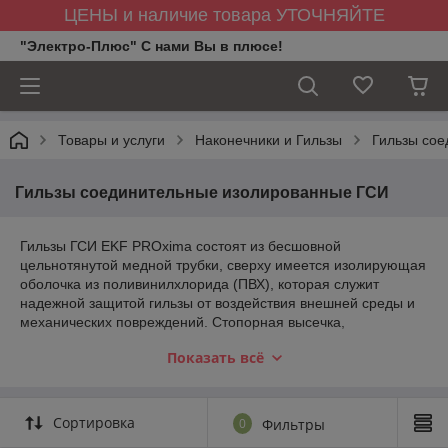
ЦЕНЫ и наличие товара УТОЧНЯЙТЕ
"Электро-Плюс" С нами Вы в плюсе!
Товары и услуги
Наконечники и Гильзы
Гильзы со
Гильзы соединительные изолированные ГСИ
Гильзы ГСИ EKF PROxima состоят из бесшовной
цельнотянутой медной трубки, сверху имеется изолирующая
оболочка из поливинилхлорида (ПВХ), которая служит
надежной защитой гильзы от воздействия внешней среды и
механических повреждений. Стопорная высечка,
расположенная по центру гильзы, определяет глубину
Показать всё
захода провода в соединитель. Предназначены для
соединения встык медных проводов методом опрессовки.
Способ монтажа – опрессовка поверх изолирующего
корпуса, при этом электрическому контакту обеспечена
Сортировка
0
Фильтры
герметичность.