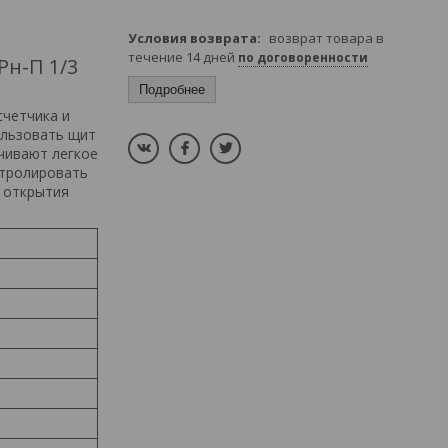
возврат товара в
течение 14 дней
по договоренности
н-П 1/3
Подробнее
счетчика и
ользовать щит
чивают легкое
нтролировать
 открытия