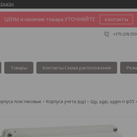
 Deal.by
ЦЕНЫ и наличие товара УТОЧНЯЙТЕ
контакты
+375 (29) 250
Товары
Контакты.Сxема расположения
Реж
орпуса пластиковые
Корпуса учета (щу)
Щу, щур, щурн-п ip55