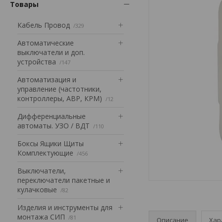
Товары
Кабель Провод
329
Автоматические
выключатели и доп.
устройства
147
Автоматизация и
управление (частотники,
контроллеры, АВР, КРМ)
12
Дифференциальные
автоматы. УЗО / ВДТ
110
Боксы Ящики Щиты
Комплектующие
456
Выключатели,
переключатели пакетные и
кулачковые
82
Изделия и инструменты для
монтажа СИП
81
Описание
Хар