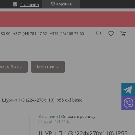
4 отзыва
Корзина
-80-90
+375 (44) 781-47-52
+375 (15) 268-77-60
им работы
Монтаж
Щурн-п 1/3 (224х270х110) ip55 ekf basic
В наличии
Оптом и в розницу
Код:
pb-1/3-55-bas
ЩУРн-П 1/3 (224х270х110) IP55