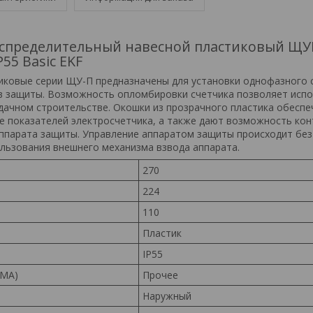
спределительный навесной пластиковый ЩУР
P55 Basic EKF
ковые серии ЩУ-П предназначены для установки однофазного 
в защиты. Возможность опломбировки счетчика позволяет исп
 дачном строительстве. Окошки из прозрачного пластика обеспе
е показателей электросчетчика, а также дают возможность ко
ппарата защиты. Управление аппаратом защиты происходит без
пользования внешнего механизма взвода аппарата.
270
224
110
Пластик
IP55
EMA)
Прочее
Наружный