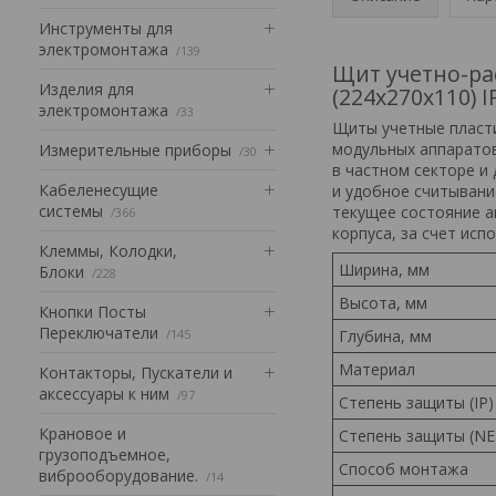
Инструменты для
электромонтажа
139
Щит учетно-ра
Изделия для
(224х270х110) I
электромонтажа
33
Щиты учетные пласти
модульных аппарато
Измерительные приборы
30
в частном секторе и
Кабеленесущие
и удобное считывани
системы
текущее состояние а
366
корпуса, за счет ис
Клеммы, Колодки,
Ширина, мм
Блоки
228
Высота, мм
Кнопки Посты
Переключатели
145
Глубина, мм
Материал
Контакторы, Пускатели и
аксессуары к ним
97
Степень защиты (IP)
Крановое и
Степень защиты (N
грузоподъемное,
Способ монтажа
виброоборудование.
14