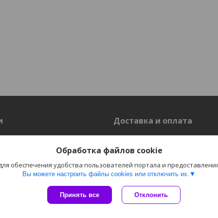
и
Доставка и оплата
Доставка
Обработка файлов cookie
 для обеспечения удобства пользователей портала и предоставлени
Вы можете настроить файлы cookies или отключить их.
Сайт создан на платформе Deal.by
Политика обработки файлов cookies
Принять все
Отклонить
Пожаловаться на контент
"Электро-Плюс" ОДО г. Гродно |
Select Language
▼