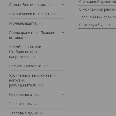
С откидной крышкой
Лампы. Вентиляторы
27
С монтажной рейко
Наконечники и Гильзы
278
Гарантийный срок эк
Mолниезащита.
111
Срок службы, лет
Предохранители. Плавкие
вставки
16
Преобразователи.
Стабилизаторы
напряжения
39
Разъемы силовые
131
Рубильники, выключатели
нагрузки,
разъединители
200
Светильники
167
Теплые полы
6
Тепловые пушки
2