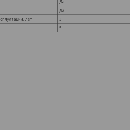
Да
й
Да
сплуатации, лет
3
5