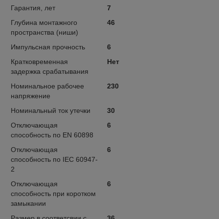
Гарантия, лет
7
Глубина монтажного
46
пространства (ниши)
Импульсная прочность
6
Кратковременная
Нет
задержка срабатывания
Номинальное рабочее
230
напряжение
Номинальный ток утечки
30
Отключающая
6
способность по EN 60898
Отключающая
6
способность по IEC 60947-
2
Отключающая
6
способность при коротком
замыкании
Размер в соответсвии с
36