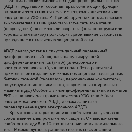
Автоматический выключатель дифференциального тока
(АВДТ) представляет собой аппарат, сочетающий функции
автоматического выключателя с электромеханическим или
электронным УЗО типа А. При обнаружении автоматическим
выключателем в защищаемом участке сети тока утечки
(повреждения) на землю или сверхтока (тока перегрузки или
короткого замыкания) происходит срабатывание устройства,
приводящее к отключению защищаемой сети.
АВДТ реагирует как на синусоидальный переменный
дифференциальный ток, так и на пульсирующий
дифференциальный ток (тип А) (электронного и
электромеханического), что позволяет без ограничений
применять его в зданиях и жилых помещениях, насыщенных
бытовой техникой (телевизоры, персональные компьютеры,
регулируемые источники света, современные стиральные
машины и др.) Особое отличие дифференциальных автоматов
EKF - в наличии электромеханического УЗО типа А (для
электромеханического АВДТ) и блока защиты от
перенапряжения (для электронного АВДТ).
Времятоковая характеристика срабатывания - диапазон
срабатывания электромагнитной защиты. С - выключатель
сработает между 5- и 10-кратным значениями номинального
тока. Рекомендуется к установке в сетях со смешанной