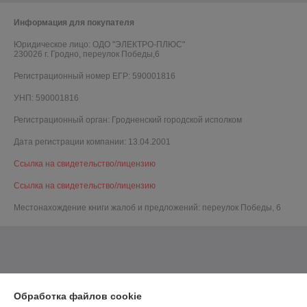
Информация для покупателя
Юридическое лицо:
ОДО "ЭЛЕКТРО-ПЛЮС"
230026 г. Гродно, переулок Победы,6
Регистрационный номер ЕГР: 590001816
УНП: 590001816
Регистрационный орган: Гродненский городской исполком
Дата регистрации компании: 13.04.2001
Ссылка на свидетельство/лицензию
Ссылка на свидетельство/лицензию
Местонахождение книги жалоб и предложений: переулок Победы, 6
Обработка файлов cookie