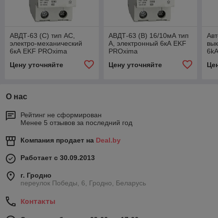
АВДТ-63 (C) тип AC,
АВДТ-63 (B) 16/10мА тип
Авт
электро-механический
A, электронный 6кА EKF
вык
6кА EKF PROxima
PROxima
6kA
PR
Цену уточняйте
Цену уточняйте
Це
О нас
Рейтинг не сформирован
Менее 5 отзывов за последний год
Компания продает на
Deal.by
Работает с 30.09.2013
г. Гродно
переулок Победы, 6, Гродно, Беларусь
Контакты