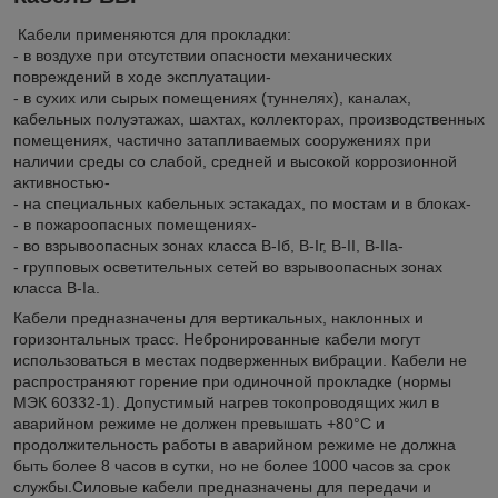
Кабели применяются для прокладки:
- в воздухе при отсутствии опасности механических
повреждений в ходе эксплуатации-
- в сухих или сырых помещениях (туннелях), каналах,
кабельных полуэтажах, шахтах, коллекторах, производственных
помещениях, частично затапливаемых сооружениях при
наличии среды со слабой, средней и высокой коррозионной
активностью-
- на специальных кабельных эстакадах, по мостам и в блоках-
- в пожароопасных помещениях-
- во взрывоопасных зонах класса B-Iб, B-Iг, В-II, В-IIа-
- групповых осветительных сетей во взрывоопасных зонах
класса В-Iа.
Кабели предназначены для вертикальных, наклонных и
горизонтальных трасс. Небронированные кабели могут
использоваться в местах подверженных вибрации. Кабели не
распространяют горение при одиночной прокладке (нормы
МЭК 60332-1). Допустимый нагрев токопроводящих жил в
аварийном режиме не должен превышать +80°С и
продолжительность работы в аварийном режиме не должна
быть более 8 часов в сутки, но не более 1000 часов за срок
службы.Силовые кабели предназначены для передачи и