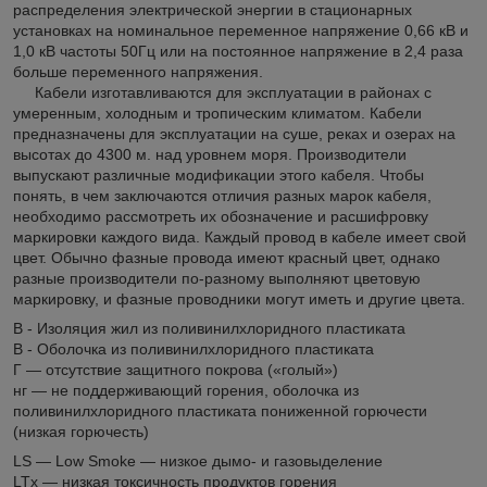
распределения электрической энергии в стационарных
установках на номинальное переменное напряжение 0,66 кВ и
1,0 кВ частоты 50Гц или на постоянное напряжение в 2,4 раза
больше переменного напряжения.
Кабели изготавливаются для эксплуатации в районах с
умеренным, холодным и тропическим климатом. Кабели
предназначены для эксплуатации на суше, реках и озерах на
высотах до 4300 м. над уровнем моря. Производители
выпускают различные модификации этого кабеля. Чтобы
понять, в чем заключаются отличия разных марок кабеля,
необходимо рассмотреть их обозначение и расшифровку
маркировки каждого вида. Каждый провод в кабеле имеет свой
цвет. Обычно фазные провода имеют красный цвет, однако
разные производители по-разному выполняют цветовую
маркировку, и фазные проводники могут иметь и другие цвета.
В - Изоляция жил из поливинилхлоридного пластиката
В - Оболочка из поливинилхлоридного пластиката
Г — отсутствие защитного покрова («голый»)
нг — не поддерживающий горения, оболочка из
поливинилхлоридного пластиката пониженной горючести
(низкая горючесть)
LS — Low Smoke — низкое дымо- и газовыделение
LTx — низкая токсичность продуктов горения