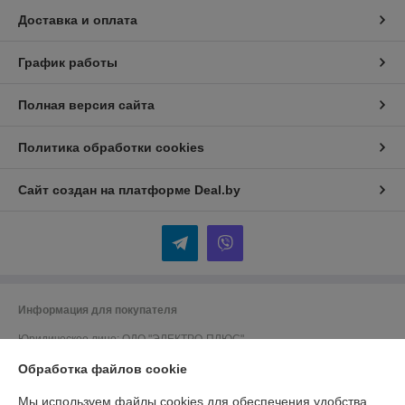
Доставка и оплата
График работы
Полная версия сайта
Политика обработки cookies
Сайт создан на платформе Deal.by
Информация для покупателя
Юридическое лицо:
ОДО "ЭЛЕКТРО-ПЛЮС"
230026 г. Гродно, переулок Победы,6
Обработка файлов cookie
Регистрационный номер ЕГР: 590001816
Мы используем файлы cookies для обеспечения удобства