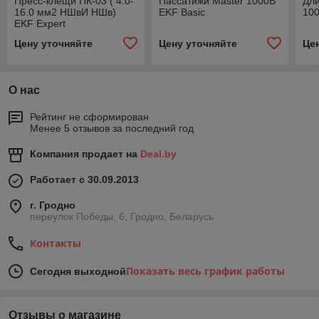
Пресс-клещи ПК-03 ( 4.0-
Пассатижи Master 1000В
Дл
16.0 мм2 НШвИ НШв)
EKF Basic
100
EKF Expert
Цену уточняйте
Цену уточняйте
Це
О нас
Рейтинг не сформирован
Менее 5 отзывов за последний год
Компания продает на
Deal.by
Работает с 30.09.2013
г. Гродно
переулок Победы, 6, Гродно, Беларусь
Контакты
Показать весь график работы
Сегодня выходной
Отзывы о магазине