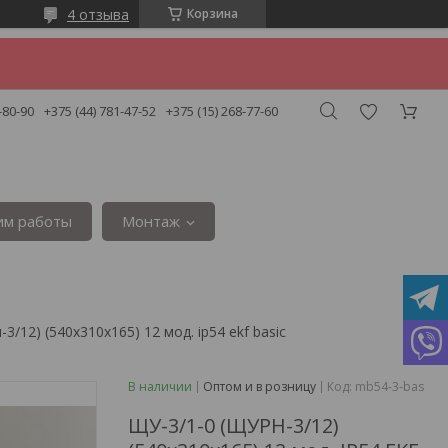
4 отзыва
Корзина
-80-90
+375 (44) 781-47-52
+375 (15) 268-77-60
им работы
Монтаж
3/12) (540х310х165) 12 мод. ip54 ekf basic
В наличии
Оптом и в розницу
Код:
mb54-3-bas
ЩУ-3/1-0 (ЩУРН-3/12)