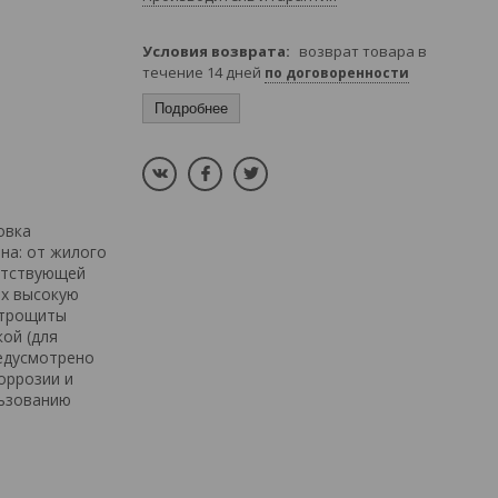
возврат товара в
течение 14 дней
по договоренности
Подробнее
овка
на: от жилого
етствующей
их высокую
ктрощиты
ой (для
редусмотрено
оррозии и
льзованию