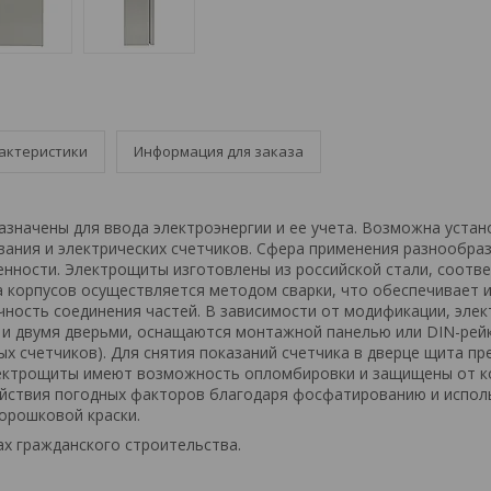
актеристики
Информация для заказа
значены для ввода электроэнергии и ее учета. Возможна устан
ания и электрических счетчиков. Сфера применения разнообраз
нности. Электрощиты изготовлены из российской стали, соотв
а корпусов осуществляется методом сварки, что обеспечивает 
чность соединения частей. В зависимости от модификации, эле
 и двумя дверьми, оснащаются монтажной панелью или DIN-рейк
ых счетчиков). Для снятия показаний счетчика в дверце щита п
лектрощиты имеют возможность опломбировки и защищены от к
йствия погодных факторов благодаря фосфатированию и испо
орошковой краски.
х гражданского строительства.