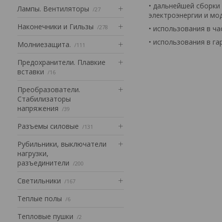
• дальнейшей сборки
Лампы. Вентиляторы
27
электроэнергии и мо
Наконечники и Гильзы
278
• использования в ч
• использования в г
Mолниезащита.
111
Предохранители. Плавкие
вставки
16
Преобразователи.
Стабилизаторы
напряжения
39
Разъемы силовые
131
Рубильники, выключатели
нагрузки,
разъединители
200
Светильники
167
Теплые полы
6
Тепловые пушки
2