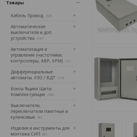
Товары
Кабель Провод
329
Автоматические
выключатели и доп.
устройства
147
Автоматизация и
управление (частотники,
контроллеры, АВР, КРМ)
12
Дифференциальные
автоматы. УЗО / ВДТ
110
Боксы Ящики Щиты
Комплектующие
456
Выключатели,
переключатели пакетные и
кулачковые
82
Изделия и инструменты для
монтажа СИП
81