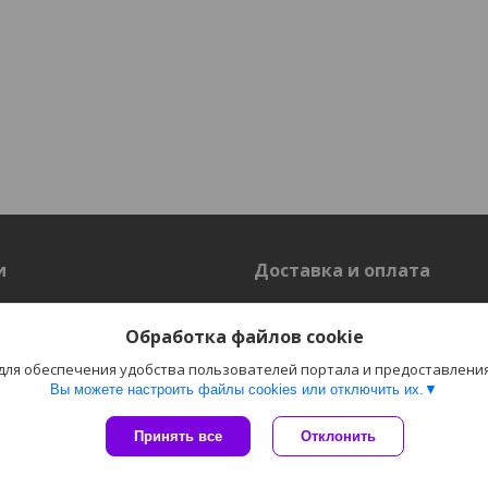
и
Доставка и оплата
Доставка
Обработка файлов cookie
 для обеспечения удобства пользователей портала и предоставлени
Вы можете настроить файлы cookies или отключить их.
Сайт создан на платформе Deal.by
Политика обработки файлов cookies
Принять все
Отклонить
Пожаловаться на контент
"Электро-Плюс" ОДО г. Гродно |
Select Language
▼