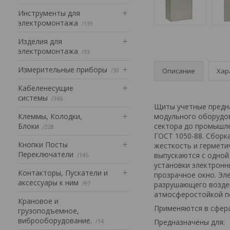
Инструменты для
электромонтажа
139
Изделия для
электромонтажа
33
Измерительные приборы
30
Описание
Хар
Кабеленесущие
системы
366
Щиты учетные предна
Клеммы, Колодки,
модульного оборудов
Блоки
сектора до промышле
228
ГОСТ 1050-88. Сборк
Кнопки Посты
жесткость и гермети
Переключатели
выпускаются с одной
145
установки электронн
Контакторы, Пускатели и
прозрачное окно. Э
аксессуары к ним
97
разрушающего возде
атмосферостойкой п
Крановое и
Применяются в сфера
грузоподъемное,
виброоборудование.
14
Предназначены для: