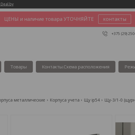
 Deal.by
ЦЕНЫ и наличие товара УТОЧНЯЙТЕ
контакты
+375 (29) 250
Товары
Контакты.Сxема расположения
Реж
орпуса металлические
Корпуса учета
Щу ip54
Щу-3/1-0 (щурн-