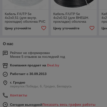
Кабель F/UTP 5е
Кабель F/UTP 5е
Каб
4х2х0,51 (для внутр.
4х2х0,52 (для ВНЕШН.
4х2
прокладки) оболочка PVC
прокладки) оболочка
про
цвет серый
PVC/PE цвет черный
цве
Цену уточняйте
Цену уточняйте
Це
О нас
Рейтинг не сформирован
Менее 5 отзывов за последний год
Компания продает на
Deal.by
Работает с 30.09.2013
г. Гродно
переулок Победы, 6, Гродно, Беларусь
Контакты
Показать весь график работы
Сегодня выходной