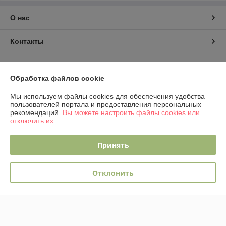
О нас
Контакты
Доставка и оплата
Обработка файлов cookie
График работы
Мы используем файлы cookies для обеспечения удобства
пользователей портала и предоставления персональных
рекомендаций.
Вы можете настроить файлы cookies или
Полная версия сайта
отключить их.
Политика обработки cookies
Принять
Сайт создан на платформе Deal.by
Отклонить