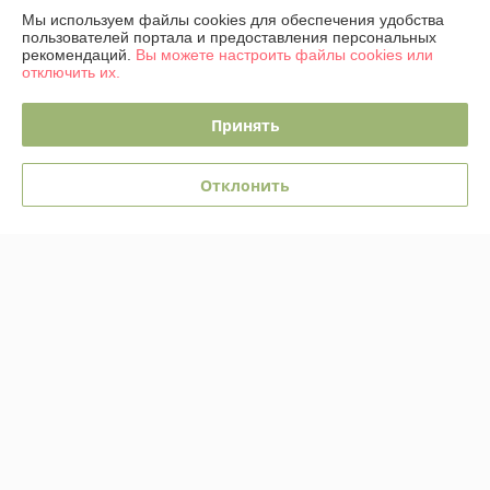
График работы
Мы используем файлы cookies для обеспечения удобства
пользователей портала и предоставления персональных
рекомендаций.
Вы можете настроить файлы cookies или
Полная версия сайта
отключить их.
Политика обработки cookies
Принять
Сайт создан на платформе Deal.by
Отклонить
Информация для покупателя
Юридическое лицо:
ОДО "ЭЛЕКТРО-ПЛЮС"
230026 г. Гродно, переулок Победы,6
Регистрационный номер ЕГР: 590001816
УНП: 590001816
Регистрационный орган: Гродненский городской исполком