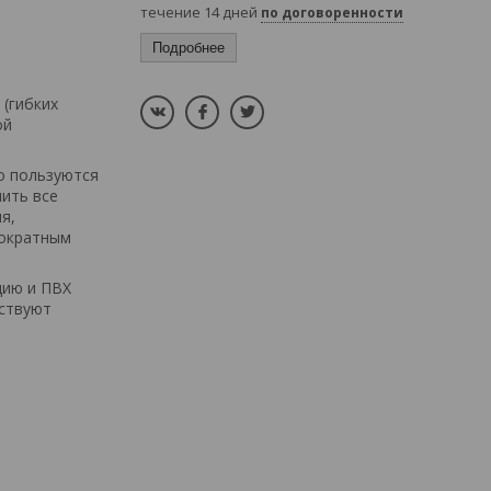
течение 14 дней
по договоренности
Подробнее
(гибких
ой
о пользуются
лить все
я,
гократным
цию и ПВХ
тствуют