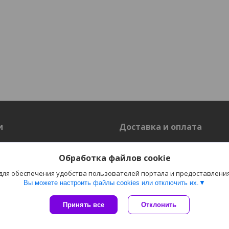
и
Доставка и оплата
Доставка
Обработка файлов cookie
 для обеспечения удобства пользователей портала и предоставлени
Вы можете настроить файлы cookies или отключить их.
Сайт создан на платформе Deal.by
Политика обработки файлов cookies
Принять все
Отклонить
Пожаловаться на контент
"Электро-Плюс" ОДО г. Гродно |
Select Language
▼