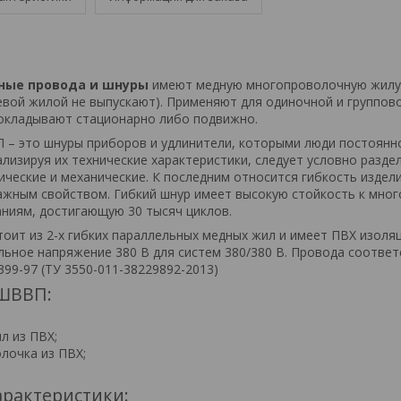
ные провода и шнуры
имеют медную многопроволочную жилу 
вой жилой не выпускают). Применяют для одиночной и группов
окладывают стационарно либо подвижно.
 – это шнуры приборов и удлинители, которыми люди постоянн
лизируя их технические характеристики, следует условно разде
ические и механические. К последним относится гибкость издели
жным свойством. Гибкий шнур имеет высокую стойкость к мно
аниям, достигающую 30 тысяч циклов.
ит из 2-х гибких параллельных медных жил и имеет ПВХ изоля
льное напряжение 380 В для систем 380/380 В. Провода соотве
99-97 (ТУ 3550-011-38229892-2013)
ШВВП:
л из ПВХ;
лочка из ПВХ;
арактеристики: