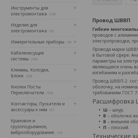
Инструменты для
электромонтажа
139
Провод ШВВП
Изделия для
Гибкие многожиль
электромонтажа
33
проводов с алюминие
электропроводки, пр
Измерительные приборы
30
Провода марки ШВВП
Кабеленесущие
в бытовой сфере. Ана
системы
366
параметры на электр
являющаяся очень ва
Клеммы, Колодки,
изгибаниям и разгиб
Блоки
228
Провод ШВВП-2 состо
Кнопки Посты
оболочку, на номина
Переключатели
требованиям ГОСТ 73
145
Расшифровка 
Контакторы, Пускатели и
аксессуары к ним
Ш
– шнур;
97
В
– оболочка жи
Крановое и
В
– внешняя обо
грузоподъемное,
П
– плоский.
виброоборудование.
14
Технические х