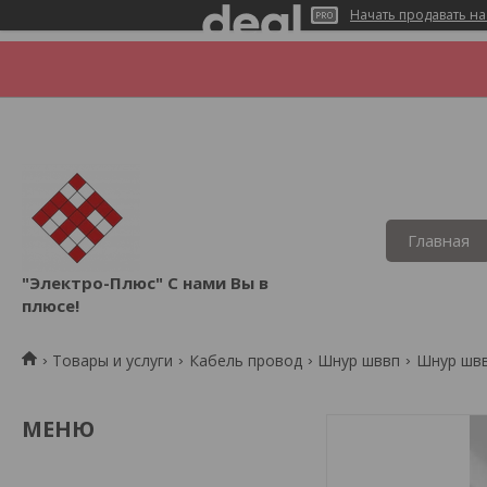
Начать продавать на
Главная
"Электро-Плюс" С нами Вы в
плюсе!
Товары и услуги
Кабель провод
Шнур шввп
Шнур швв