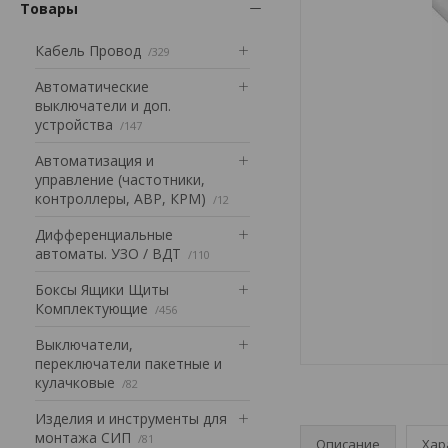
Товары
Кабель Провод
329
Автоматические
выключатели и доп.
устройства
147
Автоматизация и
управление (частотники,
контроллеры, АВР, КРМ)
12
Дифференциальные
автоматы. УЗО / ВДТ
110
Боксы Ящики Щиты
Комплектующие
456
Выключатели,
переключатели пакетные и
кулачковые
82
Изделия и инструменты для
монтажа СИП
81
Описание
Хар