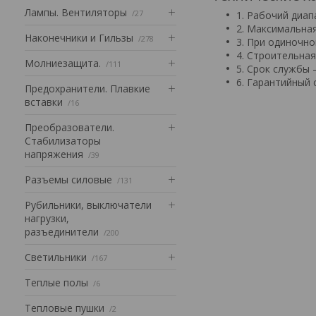
Лампы. Вентиляторы
27
1. Рабочий диап
2. Максимальна
Наконечники и Гильзы
278
3. При одиночно
4. Строительная 
Mолниезащита.
111
5. Срок службы –
6. Гарантийный 
Предохранители. Плавкие
вставки
16
Преобразователи.
Стабилизаторы
напряжения
39
Разъемы силовые
131
Рубильники, выключатели
нагрузки,
разъединители
200
Светильники
167
Теплые полы
6
Тепловые пушки
2