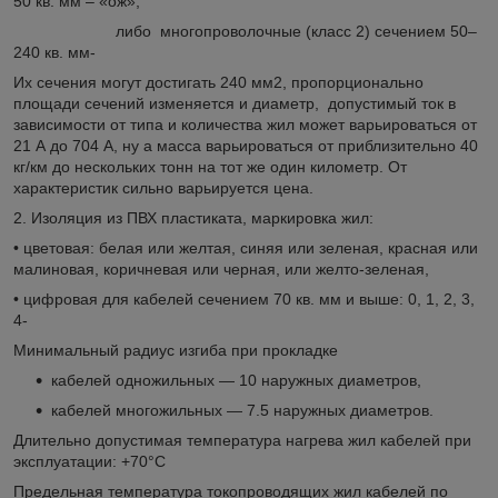
50 кв. мм – «ож»,
либо многопроволочные (класс 2) сечением 50–
240 кв. мм-
Их сечения могут достигать 240 мм
2
, пропорционально
площади сечений изменяется и диаметр, допустимый ток в
зависимости от типа и количества жил может варьироваться от
21 А до 704 А, ну а масса варьироваться от приблизительно 40
кг/км до нескольких тонн на тот же один километр. От
характеристик сильно варьируется цена.
2. Изоляция из ПВХ пластиката, маркировка жил:
• цветовая: белая или желтая, синяя или зеленая, красная или
малиновая, коричневая или черная, или желто-зеленая,
• цифровая для кабелей сечением 70 кв. мм и выше: 0, 1, 2, 3,
4-
Минимальный радиус изгиба при прокладке
кабелей одножильных — 10 наружных диаметров,
кабелей многожильных — 7.5 наружных диаметров.
Длительно допустимая температура нагрева жил кабелей при
эксплуатации: +70°С
Предельная температура токопроводящих жил кабелей по