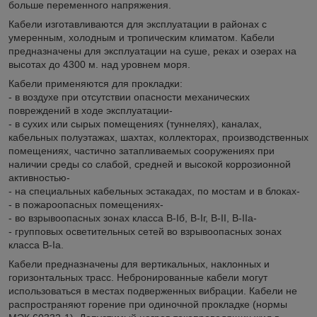
больше переменного напряжения.
Кабели изготавливаются для эксплуатации в районах с
умеренным, холодным и тропическим климатом. Кабели
предназначены для эксплуатации на суше, реках и озерах на
высотах до 4300 м. над уровнем моря.
Кабели применяются для прокладки:
- в воздухе при отсутствии опасности механических
повреждений в ходе эксплуатации-
- в сухих или сырых помещениях (туннелях), каналах,
кабельных полуэтажах, шахтах, коллекторах, производственных
помещениях, частично затапливаемых сооружениях при
наличии среды со слабой, средней и высокой коррозионной
активностью-
- на специальных кабельных эстакадах, по мостам и в блоках-
- в пожароопасных помещениях-
- во взрывоопасных зонах класса B-Iб, B-Iг, В-II, В-IIа-
- групповых осветительных сетей во взрывоопасных зонах
класса В-Iа.
Кабели предназначены для вертикальных, наклонных и
горизонтальных трасс. Небронированные кабели могут
использоваться в местах подверженных вибрации. Кабели не
распространяют горение при одиночной прокладке (нормы