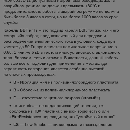
МЭК 60332-1). Допустимый нагрев токопроводящих жил в
аварийном режиме не должен превышать +80°С и
продолжительность работы в аварийном режиме не должна
быть более 8 часов в сутки, но не более 1000 часов за срок
службы
Кабель ВВГ нг ls
– это подвид кабеля ВВГ, так же, как и его
«старший» собрат, предназначенный для передачи и
распределения электрического тока в условиях, когда при
частоте до 50 Гц применяется номинальное напряжение в
0,66, 1 или же 6 кВ в тех или иных установках стационарного
типа. Впрочем, есть и отличия. В частности, данный кабель
больше всего подходит для применения в местах, где
вероятность возгорания является особенно высокой,
на опасных производствах.
В
- Изоляция жил из поливинилхлоридного пластиката
В
- Оболочка из поливинилхлоридного пластиката
Г
— отсутствие защитного покрова («голый»)
нг
или «fr»— не поддерживающий горения, т.е.
оболочка из ПВХ пластика с
н
изкой
г
орючестью или
«
F
ire
R
esistance» переводится, как "устойчивый к огню".
LS
— Low Smoke — низкое дымо- и газовыделение