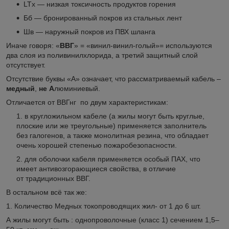
LTx — низкая токсичность продуктов горения
Бб — бронированный покров из стальных лент
Шв — наружный покров из ПВХ шланга
Иначе говоря: «
ВВГ
» = «винил-винил-голый»= используются
два слоя из поливинилхлорида, а третий защитный слой
отсутствует.
Отсутствие буквы «А» означает, что рассматриваемый кабель –
медный
,
не
А
люминиевый.
Отличается от ВВГнг по двум характеристикам:
в кругложильном кабеле (а жилы могут быть круглые,
плоские или же треугольные) применяется заполнитель
без галогенов, а также монолитная резина, что обладает
очень хорошей степенью пожаробезопасности.
для оболочки кабеля применяется особый ПАХ, что
имеет антивозгорающиеся свойства, в отличие
от традиционных ВВГ.
В остальном всё так же:
1. Количество Медных токопроводящих жил- от 1 до 6 шт.
А жилы могут быть : однопроволочные (класс 1) сечением 1,5–