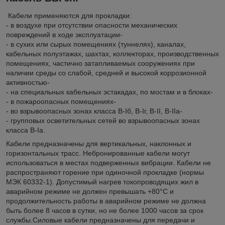
Кабели применяются для прокладки:
- в воздухе при отсутствии опасности механических
повреждений в ходе эксплуатации-
- в сухих или сырых помещениях (туннелях), каналах,
кабельных полуэтажах, шахтах, коллекторах, производственных
помещениях, частично затапливаемых сооружениях при
наличии среды со слабой, средней и высокой коррозионной
активностью-
- на специальных кабельных эстакадах, по мостам и в блоках-
- в пожароопасных помещениях-
- во взрывоопасных зонах класса B-Iб, B-Iг, В-II, В-IIа-
- групповых осветительных сетей во взрывоопасных зонах
класса В-Iа.
Кабели предназначены для вертикальных, наклонных и
горизонтальных трасс. Небронированные кабели могут
использоваться в местах подверженных вибрации. Кабели не
распространяют горение при одиночной прокладке (нормы
МЭК 60332-1). Допустимый нагрев токопроводящих жил в
аварийном режиме не должен превышать +80°С и
продолжительность работы в аварийном режиме не должна
быть более 8 часов в сутки, но не более 1000 часов за срок
службы.Силовые кабели предназначены для передачи и