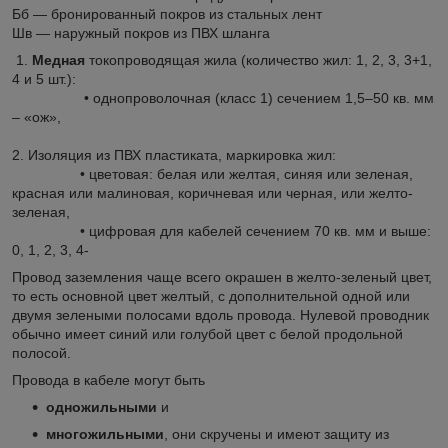
Бб — бронированный покров из стальных лент
Шв — наружный покров из ПВХ шланга
1.
Медная
токопроводящая жила (количество жил: 1, 2, 3, 3+1,
4 и 5 шт.):
• однопроволочная (класс 1) сечением 1,5–50 кв. мм
– «ож»,
2. Изоляция из ПВХ пластиката, маркировка жил:
• цветовая: белая или желтая, синяя или зеленая,
красная или малиновая, коричневая или черная, или желто-
зеленая,
• цифровая для кабелей сечением 70 кв. мм и выше:
0, 1, 2, 3, 4-
Провод заземления чаще всего окрашен в желто-зеленый цвет,
то есть основной цвет желтый, с дополнительной одной или
двумя зелеными полосами вдоль провода. Нулевой проводник
обычно имеет синий или голубой цвет с белой продольной
полосой.
Провода в кабеле могут быть
одножильными
и
многожильными
, они скручены и имеют защиту из