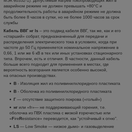
МЭК 60332-1). Допустимый нагрев токопроводящих жил в
аварийном режиме не должен превышать +80°С и
продолжительность работы в аварийном режиме не должна
быть более 8 часов в сутки, но не более 1000 часов за срок
службы
Кабель ВВГ нг ls
– это подвид кабеля ВВГ, так же, как и его
«старший» собрат, предназначенный для передачи и
распределения электрического тока в условиях, когда при
частоте до 50 Гц применяется номинальное напряжение в
0,66, 1 или же 6 кВ в тех или иных установках стационарного
типа. Впрочем, есть и отличия. В частности, данный кабель
больше всего подходит для применения в местах, где
вероятность возгорания является особенно высокой,
на опасных производствах.
В
- Изоляция жил из поливинилхлоридного пластиката
В
- Оболочка из поливинилхлоридного пластиката
Г
— отсутствие защитного покрова («голый»)
нг
или «fr»— не поддерживающий горения, т.е.
оболочка из ПВХ пластика с
н
изкой
г
орючестью или
«
F
ire
R
esistance» переводится, как "устойчивый к огню".
LS
— Low Smoke — низкое дымо- и газовыделение