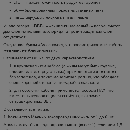
LTx — низкая токсичность продуктов горения
Бб — бронированный покров из стальных лент
Шв — наружный покров из ПВХ шланга
Иначе говоря: «
ВВГ
» = «винил-винил-голый»= используются
два слоя из поливинилхлорида, а третий защитный слой
отсутствует.
Отсутствие буквы «А» означает, что рассматриваемый кабель –
медный
,
не
А
люминиевый.
Отличается от ВВГнг по двум характеристикам:
в кругложильном кабеле (а жилы могут быть круглые,
плоские или же треугольные) применяется заполнитель
без галогенов, а также монолитная резина, что обладает
очень хорошей степенью пожаробезопасности.
для оболочки кабеля применяется особый ПАХ, что
имеет антивозгорающиеся свойства, в отличие
от традиционных ВВГ.
В остальном всё так же:
1. Количество Медных токопроводящих жил- от 1 до 6 шт.
А жилы могут быть : однопроволочные (класс 1) сечением 1,5–