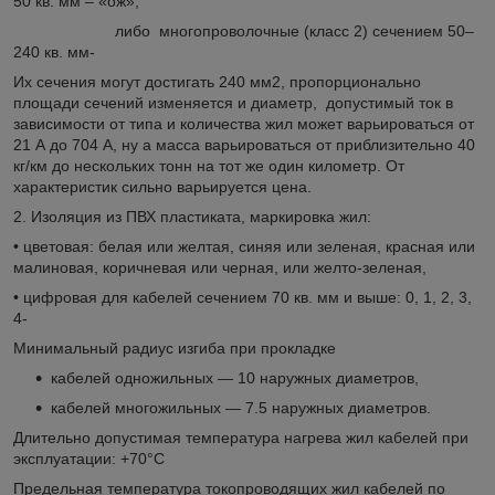
50 кв. мм – «ож»,
либо многопроволочные (класс 2) сечением 50–
240 кв. мм-
Их сечения могут достигать 240 мм
2
, пропорционально
площади сечений изменяется и диаметр, допустимый ток в
зависимости от типа и количества жил может варьироваться от
21 А до 704 А, ну а масса варьироваться от приблизительно 40
кг/км до нескольких тонн на тот же один километр. От
характеристик сильно варьируется цена.
2. Изоляция из ПВХ пластиката, маркировка жил:
• цветовая: белая или желтая, синяя или зеленая, красная или
малиновая, коричневая или черная, или желто-зеленая,
• цифровая для кабелей сечением 70 кв. мм и выше: 0, 1, 2, 3,
4-
Минимальный радиус изгиба при прокладке
кабелей одножильных — 10 наружных диаметров,
кабелей многожильных — 7.5 наружных диаметров.
Длительно допустимая температура нагрева жил кабелей при
эксплуатации: +70°С
Предельная температура токопроводящих жил кабелей по