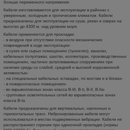
больше переменного напряжения.
Кабели изготавливаются для эксплуатации в районах с
умеренным, холодным и тропическим климатом. Кабели
предназначены для эксплуатации на суше, реках и озерах на
высотах до 4300 м. над уровнем моря.
Кабели применяются для прокладки:
- в воздухе при отсутствии опасности механических
повреждений в ходе эксплуатации-
- в сухих или сырых помещениях (туннелях), каналах,
кабельных полуэтажах, шахтах, коллекторах, производственных
помещениях, частично затапливаемых сооружениях при
наличии среды со слабой, средней и высокой коррозионной
активностью-
- на специальных кабельных эстакадах, по мостам и в блоках-
- в пожароопасных помещениях-
- во взрывоопасных зонах класса B-Iб, B-Iг, В-II, В-IIа-
- групповых осветительных сетей во взрывоопасных зонах
класса В-Iа.
Кабели предназначены для вертикальных, наклонных и
горизонтальных трасс. Небронированные кабели могут
использоваться в местах подверженных вибрации. Кабели не
распространяют горение при одиночной прокладке (нормы