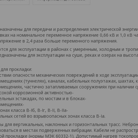
назначены для передачи и распределения электрической энергии
вках на номинальное переменное напряжение 0,66 кВ и 1,0 кВ ч
апряжение в 2,4 раза больше переменного напряжения.
тся для эксплуатации в районах с умеренным, холодным и троп
дназначены для эксплуатации на суше, реках и озерах на высота
для прокладки:
тствии опасности механических повреждений в ходе эксплуатаци
помещениях (туннелях), каналах, кабельных полуэтажах, шахтах, 
мещениях, частично затапливаемых сооружениях при наличии с
ысокой коррозионной активностью-
ельных эстакадах, по мостам и в блоках-
помещениях-
ах класса B-Iб, B-Iг, В-II, В-IIа-
льных сетей во взрывоопасных зонах класса В-Iа.
ы для вертикальных, наклонных и горизонтальных трасс. Небро
зоваться в местах подверженных вибрации. Кабели не распрост
ой прокладке (нормы МЭК 60332-1). Допустимый нагрев токопро