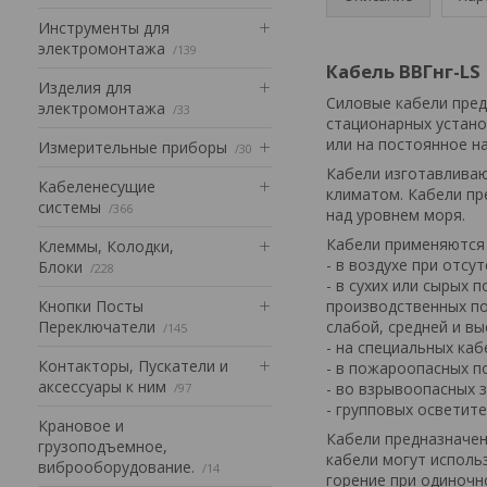
Инструменты для
электромонтажа
139
Кабель ВВГнг-LS
Изделия для
Силовые кабели пред
электромонтажа
33
стационарных устано
или на постоянное н
Измерительные приборы
30
Кабели изготавливаю
Кабеленесущие
климатом. Кабели пре
системы
366
над уровнем моря.
Кабели применяются 
Клеммы, Колодки,
- в воздухе при отсу
Блоки
228
- в сухих или сырых 
Кнопки Посты
производственных по
Переключатели
слабой, средней и в
145
- на специальных каб
Контакторы, Пускатели и
- в пожароопасных 
аксессуары к ним
- во взрывоопасных зон
97
- групповых осветите
Крановое и
Кабели предназначен
грузоподъемное,
кабели могут исполь
виброоборудование.
14
горение при одиночн