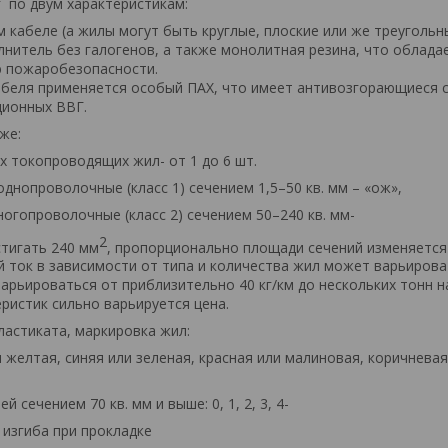
 по двум характеристикам:
 кабеле (а жилы могут быть круглые, плоские или же треугольн
нитель без галогенов, а также монолитная резина, что облада
 пожаробезопасности.
абеля применяется особый ПАХ, что имеет антивозгорающиеся с
ционных ВВГ.
 же:
х токопроводящих жил- от 1 до 6 шт.
однопроволочные (класс 1) сечением 1,5–50 кв. мм – «ож»,
очные (класс 2) сечением 50–240 кв. мм-
2
стигать 240 мм
, пропорционально площади сечений изменяется
 ток в зависимости от типа и количества жил может варьирова
 варьироваться от приблизительно 40 кг/км до нескольких тонн н
ристик сильно варьируется цена.
ластиката, маркировка жил:
и желтая, синяя или зеленая, красная или малиновая, коричневая
й сечением 70 кв. мм и выше: 0, 1, 2, 3, 4-
изгиба при прокладке