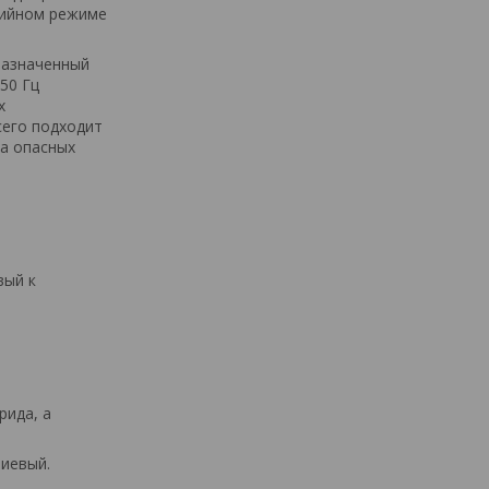
рийном режиме
дназначенный
50 Гц
х
сего подходит
на опасных
вый к
рида, а
иевый.