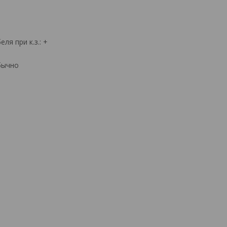
я при к.з.: +
бычно