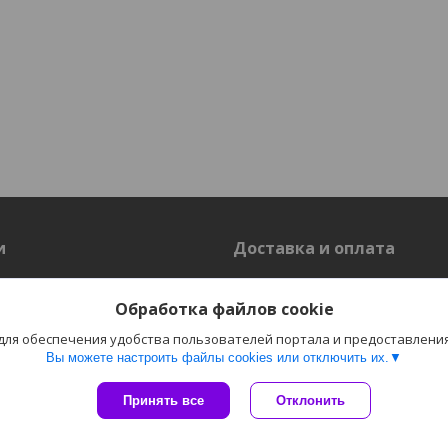
и
Доставка и оплата
Доставка
Обработка файлов cookie
 для обеспечения удобства пользователей портала и предоставлени
Вы можете настроить файлы cookies или отключить их.
Сайт создан на платформе Deal.by
Политика обработки файлов cookies
Принять все
Отклонить
Пожаловаться на контент
"Электро-Плюс" ОДО г. Гродно |
Select Language
▼