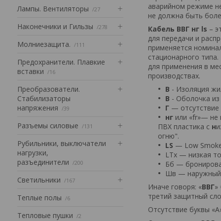
аварийном режиме н
Лампы. Вентиляторы
27
не должна быть более
Наконечники и Гильзы
278
Кабель ВВГ нг ls
– э
для передачи и распр
Mолниезащита.
111
применяется номиналь
стационарного типа.
Предохранители. Плавкие
для применения в ме
вставки
16
производствах.
Преобразователи.
В
- Изоляция жи
Стабилизаторы
В
- Оболочка из
напряжения
Г
— отсутствие 
39
нг
или «fr»— не
Разъемы силовые
ПВХ пластика с
н
и
131
огню".
Рубильники, выключатели
LS
— Low Smoke 
нагрузки,
LTx — низкая т
разъединители
200
Бб — бронирова
Шв — наружный 
Светильники
167
Иначе говоря: «
ВВГ
»
третий защитный сло
Теплые полы
6
Отсутствие буквы «А
Тепловые пушки
2