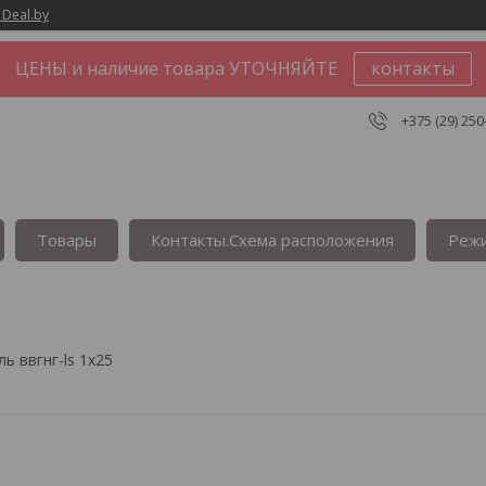
 Deal.by
ЦЕНЫ и наличие товара УТОЧНЯЙТЕ
контакты
+375 (29) 250
Товары
Контакты.Сxема расположения
Реж
ь ввгнг-ls 1х25