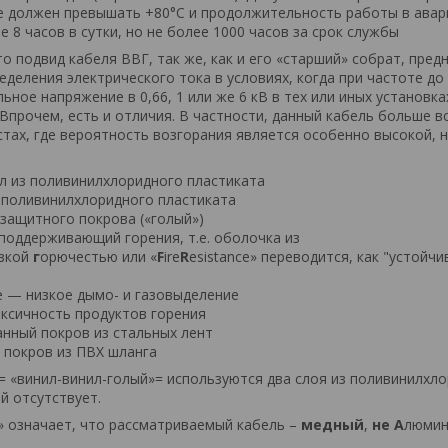
е должен превышать +80°С и продолжительность работы в ава
 8 часов в сутки, но не более 1000 часов за срок службы
то подвид кабеля ВВГ, так же, как и его «старший» собрат, пре
еделения электрического тока в условиях, когда при частоте до 
ное напряжение в 0,66, 1 или же 6 кВ в тех или иных установка
 Впрочем, есть и отличия. В частности, данный кабель больше в
стах, где вероятность возгорания является особенно высокой, 
л из поливинилхлоридного пластиката
 поливинилхлоридного пластиката
защитного покрова («голый»)
 поддерживающий горения, т.е. оболочка из
зкой
г
орючестью или «
F
ire
R
esistance» переводится, как "устойчи
— низкое дымо- и газовыделение
оксичность продуктов горения
нный покров из стальных лент
покров из ПВХ шланга
 = «винил-винил-голый»= используются два слоя из поливинилхло
й отсутствует.
» означает, что рассматриваемый кабель –
медный
,
не
А
люмин