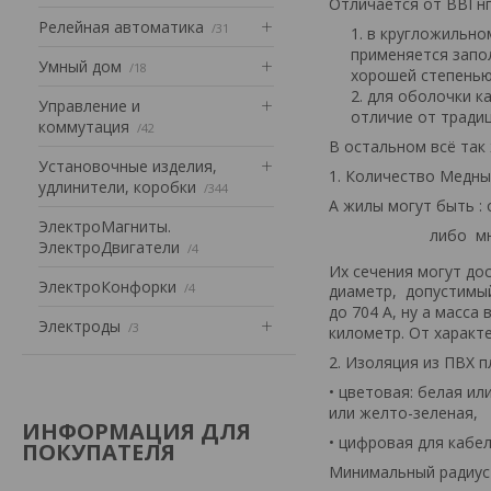
Отличается от ВВГнг
Релейная автоматика
31
в кругложильном
применяется запол
Умный дом
18
хорошей степенью
для оболочки к
Управление и
отличие от тради
коммутация
42
В остальном всё так
Установочные изделия,
1. Количество Медны
удлинители, коробки
344
А жилы могут быть : 
ЭлектроМагниты.
либо многопровол
ЭлектроДвигатели
4
Их сечения могут до
ЭлектроКонфорки
4
диаметр, допустимый
до 704 А, ну а масса
Электроды
3
километр. От характе
2. Изоляция из ПВХ п
• цветовая: белая ил
или желто-зеленая,
ИНФОРМАЦИЯ ДЛЯ
• цифровая для кабеле
ПОКУПАТЕЛЯ
Минимальный радиус 