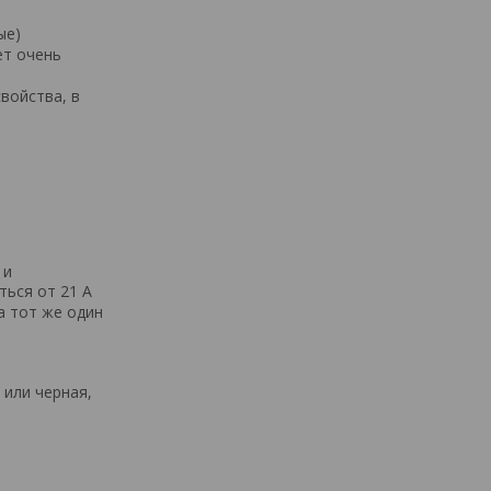
ые)
ет очень
войства, в
 и
ться от 21 А
а тот же один
 или черная,