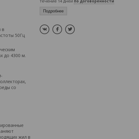
течение 14 дней
по договоренности
Подробнее
 в
астоты 50Гц
ическим
х до 4300 м.
и-
коллекторах,
реды со
нированные
раняют
водящих жил в