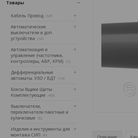
Товары
Кабель Провод
329
Автоматические
выключатели и доп.
устройства
147
Автоматизация и
управление (частотники,
контроллеры, АВР, КРМ)
12
Дифференциальные
автоматы. УЗО / ВДТ
110
Боксы Ящики Щиты
Комплектующие
456
Выключатели,
переключатели пакетные и
кулачковые
82
Изделия и инструменты для
монтажа СИП
81
Описание
Хар