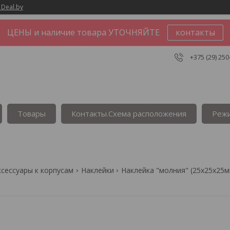
 Deal.by
ЦЕНЫ и наличие товара УТОЧНЯЙТЕ
контакты
+375 (29) 250
Товары
Контакты.Сxема расположения
Реж
ксессуары к корпусам
Наклейки
Наклейка "молния" (25х25х25мм