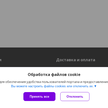
и
Доставка и оплата
Доставка
Обработка файлов cookie
 для обеспечения удобства пользователей портала и предоставлени
Вы можете настроить файлы cookies или отключить их.
Сайт создан на платформе Deal.by
Политика обработки файлов cookies
Принять все
Отклонить
Пожаловаться на контент
"Электро-Плюс" ОДО г. Гродно |
Select Language
▼