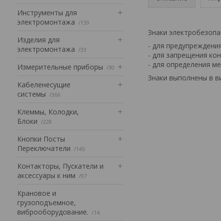
Инструменты для
электромонтажа
139
Знаки электробезопа
Изделия для
- для предупреждени
электромонтажа
33
- для запрещения ко
- для определения ме
Измерительные приборы
30
Знаки выполнены в в
Кабеленесущие
системы
366
Клеммы, Колодки,
Блоки
228
Кнопки Посты
Переключатели
145
Контакторы, Пускатели и
аксессуары к ним
97
Крановое и
грузоподъемное,
виброоборудование.
14