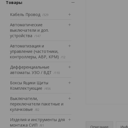
Товары
Кабель Провод
329
Автоматические
выключатели и доп.
устройства
147
Автоматизация и
управление (частотники,
контроллеры, АВР, КРМ)
12
Дифференциальные
автоматы. УЗО / ВДТ
110
Боксы Ящики Щиты
Комплектующие
456
Выключатели,
переключатели пакетные и
кулачковые
82
Изделия и инструменты для
монтажа СИП
81
Описание
Инф