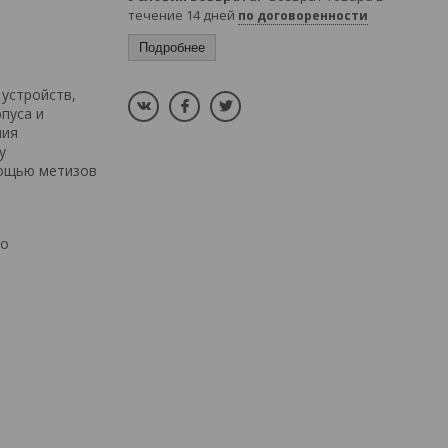
течение 14 дней
по договоренности
Подробнее
устройств,
пуса и
ния
у
мощью метизов
ко