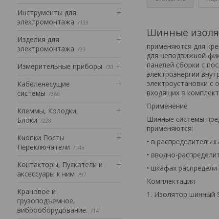
Инструменты для
электромонтажа
139
Шинные изолят
Изделия для
применяются для кре
электромонтажа
33
для неподвижной фик
панелей сборки с по
Измерительные приборы
30
электроэнергии внут
электроустановки с 
Кабеленесущие
входящих в комплект
системы
366
Применение
Клеммы, Колодки,
Шинные системы пред
Блоки
228
применяются:
Кнопки Посты
• в распределительн
Переключатели
145
• вводно-распредели
Контакторы, Пускатели и
• шкафах распредели
аксессуары к ним
97
Комплектация
Крановое и
1. Изолятор шинный 
грузоподъемное,
виброоборудование.
14