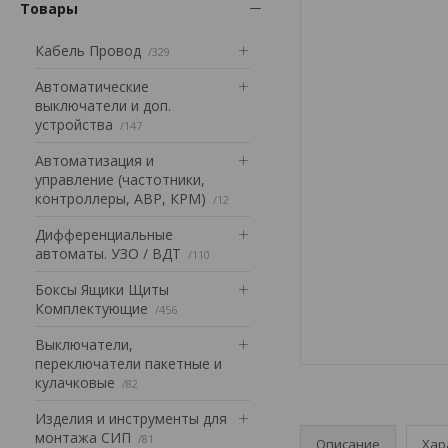
Товары
Кабель Провод
329
Автоматические
выключатели и доп.
устройства
147
Автоматизация и
управление (частотники,
контроллеры, АВР, КРМ)
12
Дифференциальные
автоматы. УЗО / ВДТ
110
Боксы Ящики Щиты
Комплектующие
456
Выключатели,
переключатели пакетные и
кулачковые
82
Изделия и инструменты для
монтажа СИП
81
Описание
Хар