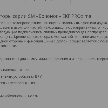
оры серии SM «Бочонок» EKF PROxima
пления токопроводящих шин внутри силовых шкафов или других 
сации и изоляции частей, находящихся под напряжением, от кор
следующим подключением силовых проводников для распределе
ри щита. Крепление изолятора к монтажной пластине или корпус
одной стороны и фиксация шины с другой, осуществляется с по
 поставки.
назначены для коммутации, соединения и изолирования. Широ
ых панелях ЩО-70;
тельных устройствах ВРУ;
тельных силовых ШРС.
SM «бочонок». 2. Болты.