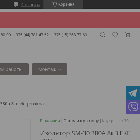
4 отзыва
Корзина
-80-90
+375 (44) 781-47-52
+375 (15) 268-77-60
им работы
Монтаж
380а 8кв ekf proxima
В наличии
Оптом и в розницу
Код:
plc-sm-30
Изолятор SM-30 380А 8кВ EKF