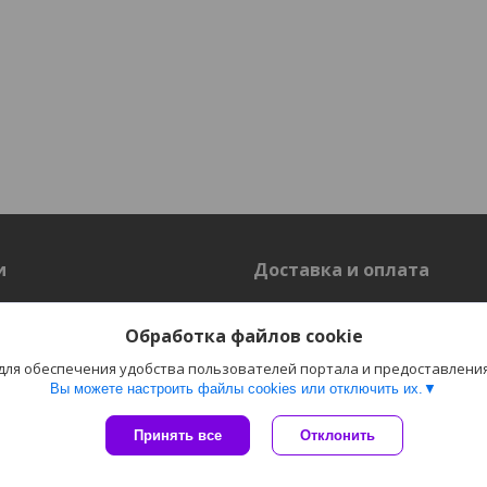
и
Доставка и оплата
Доставка
Обработка файлов cookie
 для обеспечения удобства пользователей портала и предоставлени
Вы можете настроить файлы cookies или отключить их.
Сайт создан на платформе Deal.by
Политика обработки файлов cookies
Принять все
Отклонить
Пожаловаться на контент
"Электро-Плюс" ОДО г. Гродно |
Select Language
▼