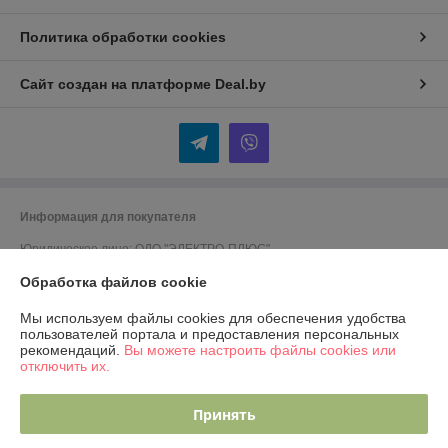
Политика обработки cookies
Сайт создан на платформе Deal.by
Информация для покупателя
Юридическое лицо:
ОДО "ЭЛЕКТРО-ПЛЮС"
230026 г. Гродно, переулок Победы,6
Обработка файлов cookie
Регистрационный номер ЕГР: 590001816
Мы используем файлы cookies для обеспечения удобства
УНП: 590001816
пользователей портала и предоставления персональных
рекомендаций.
Вы можете настроить файлы cookies или
Регистрационный орган: Гродненский городской исполком
отключить их.
Дата регистрации компании: 13.04.2001
Принять
Ссылка на свидетельство/лицензию