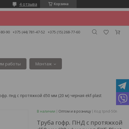
4 отзыва
Корзина
-80-90
+375 (44) 781-47-52
+375 (15) 268-77-60
им работы
Монтаж
офр. пнд с протяжкой d50 мм (20 м) черная ekf-plast
В наличии
Оптом и в розницу
Код:
tpnd-50n
Труба гофр. ПНД с протяжкой