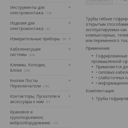
Инструменты для
электромонтажа
139
Трубы гибкие гофрир
Изделия для
открытым способами 
электромонтажа
33
эксплуатируемых как
компьютерных, телев
Измерительные приборы
30
или переменного ток
Применение
Кабеленесущие
системы
366
Гофрированные 
промышленной сф
Клеммы, Колодки,
Применяется дл
Блоки
228
• силовых кабел
• слаботочных к
Кнопки Посты
• информационн
Переключатели
145
Комплектация
Контакторы, Пускатели и
Трубы гофриров
аксессуары к ним
97
Крановое и
грузоподъемное,
виброоборудование.
14