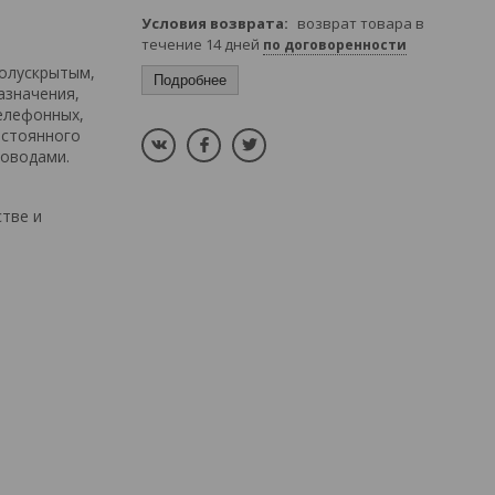
возврат товара в
течение 14 дней
по договоренности
полускрытым,
Подробнее
азначения,
телефонных,
остоянного
роводами.
тве и