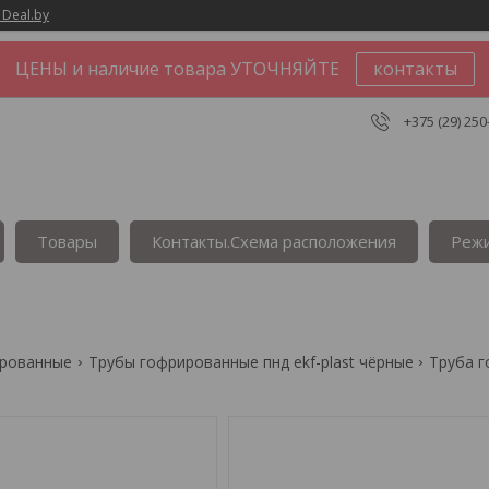
 Deal.by
ЦЕНЫ и наличие товара УТОЧНЯЙТЕ
контакты
+375 (29) 250
Товары
Контакты.Сxема расположения
Реж
ированные
Трубы гофрированные пнд ekf-plast чёрные
Труба г