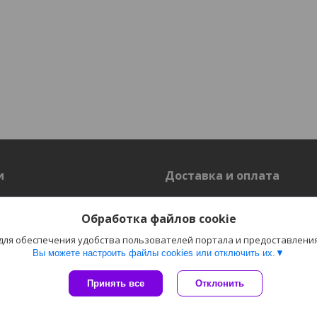
и
Доставка и оплата
Доставка
Обработка файлов cookie
 для обеспечения удобства пользователей портала и предоставлени
Вы можете настроить файлы cookies или отключить их.
Сайт создан на платформе Deal.by
Политика обработки файлов cookies
Принять все
Отклонить
Пожаловаться на контент
"Электро-Плюс" ОДО г. Гродно |
Select Language
▼