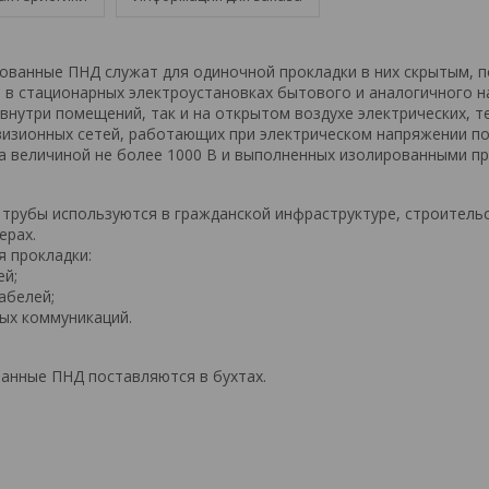
ованные ПНД служат для одиночной прокладки в них скрытым, 
в стационарных электроустановках бытового и аналогичного н
 внутри помещений, так и на открытом воздухе электрических, 
изионных сетей, работающих при электрическом напряжении п
а величиной не более 1000 В и выполненных изолированными п
трубы используются в гражданской инфраструктуре, строительс
ерах.
я прокладки:
ей;
абелей;
ых коммуникаций.
анные ПНД поставляются в бухтах.