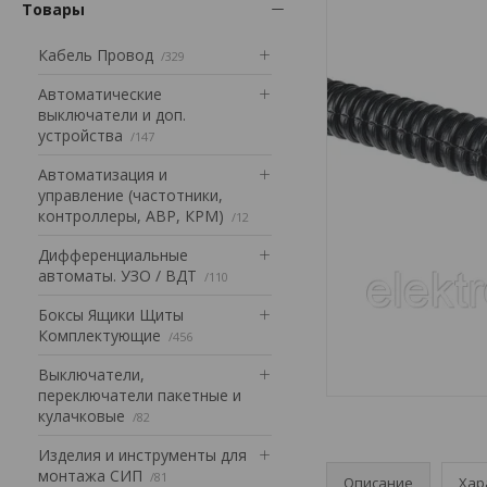
Товары
Кабель Провод
329
Автоматические
выключатели и доп.
устройства
147
Автоматизация и
управление (частотники,
контроллеры, АВР, КРМ)
12
Дифференциальные
автоматы. УЗО / ВДТ
110
Боксы Ящики Щиты
Комплектующие
456
Выключатели,
переключатели пакетные и
кулачковые
82
Изделия и инструменты для
монтажа СИП
81
Описание
Хар