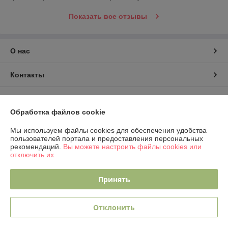
Показать все отзывы
О нас
Контакты
Доставка и оплата
Обработка файлов cookie
График работы
Мы используем файлы cookies для обеспечения удобства
пользователей портала и предоставления персональных
рекомендаций.
Вы можете настроить файлы cookies или
Полная версия сайта
отключить их.
Политика обработки cookies
Принять
Сайт создан на платформе Deal.by
Отклонить