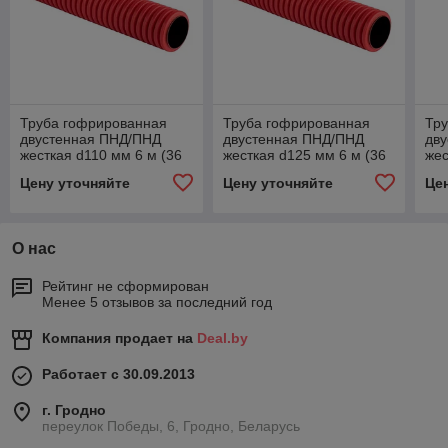
Труба гофрированная
Труба гофрированная
Тр
двустенная ПНД/ПНД
двустенная ПНД/ПНД
дв
жесткая d110 мм 6 м (36
жесткая d125 мм 6 м (36
жес
м/уп) красная EKF-Plast
м/уп) красная EKF-Plast
м/у
Цену уточняйте
Цену уточняйте
Це
О нас
Рейтинг не сформирован
Менее 5 отзывов за последний год
Компания продает на
Deal.by
Работает с 30.09.2013
г. Гродно
переулок Победы, 6, Гродно, Беларусь