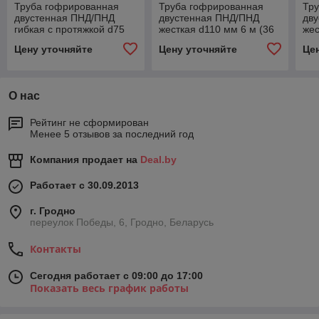
Труба гофрированная
Труба гофрированная
Тр
двустенная ПНД/ПНД
двустенная ПНД/ПНД
дв
гибкая с протяжкой d75
жесткая d110 мм 6 м (36
жес
мм (50 м) красная EKF-
м/уп) красная EKF-Plast
м/у
Цену уточняйте
Цену уточняйте
Це
Plast
О нас
Рейтинг не сформирован
Менее 5 отзывов за последний год
Компания продает на
Deal.by
Работает с 30.09.2013
г. Гродно
переулок Победы, 6, Гродно, Беларусь
Контакты
Сегодня работает с 09:00 до 17:00
Показать весь график работы