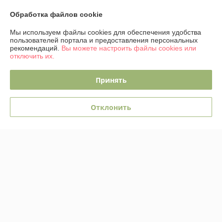
Доставка и оплата
Обработка файлов cookie
График работы
Мы используем файлы cookies для обеспечения удобства
пользователей портала и предоставления персональных
рекомендаций.
Вы можете настроить файлы cookies или
Полная версия сайта
отключить их.
Политика обработки cookies
Принять
Сайт создан на платформе Deal.by
Отклонить
Информация для покупателя
Юридическое лицо:
ОДО "ЭЛЕКТРО-ПЛЮС"
230026 г. Гродно, переулок Победы,6
Регистрационный номер ЕГР: 590001816
УНП: 590001816