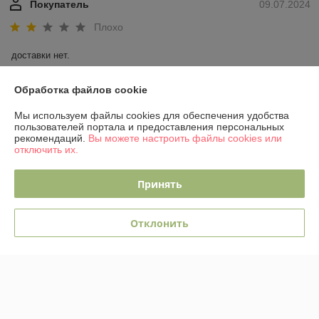
Покупатель
09.07.2024
Плохо
доставки нет.
Сделка подтверждена через корзину
Обработка файлов cookie
Мы используем файлы cookies для обеспечения удобства
пользователей портала и предоставления персональных
Владимир
06.06.2024
рекомендаций.
Вы можете настроить файлы cookies или
отключить их.
Отлично
Приятные цены,вежливое и быстрое обслуживание.
Принять
Показать все отзывы
Отклонить
О нас
Контакты