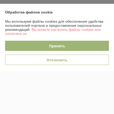
Доставка и оплата
Обработка файлов cookie
График работы
Мы используем файлы cookies для обеспечения удобства
пользователей портала и предоставления персональных
рекомендаций.
Вы можете настроить файлы cookies или
Полная версия сайта
отключить их.
Политика обработки cookies
Принять
Сайт создан на платформе Deal.by
Отклонить
Информация для покупателя
Юридическое лицо:
ОДО "ЭЛЕКТРО-ПЛЮС"
230026 г. Гродно, переулок Победы,6
Регистрационный номер ЕГР: 590001816