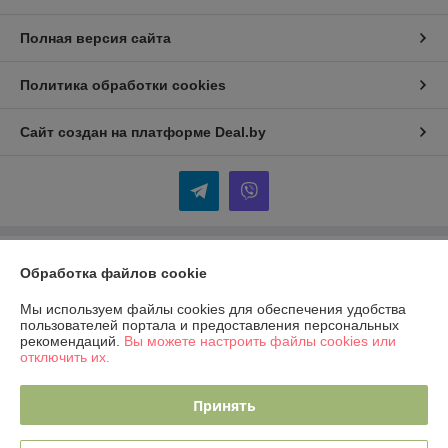
Полная версия сайта
Политика обработки cookies
Сайт создан на платформе Deal.by
Информация для покупателя
Обработка файлов cookie
Юридическое лицо:
ОДО "ЭЛЕКТРО-ПЛЮС"
Мы используем файлы cookies для обеспечения удобства
230026 г. Гродно, переулок Победы,6
пользователей портала и предоставления персональных
рекомендаций.
Вы можете настроить файлы cookies или
Регистрационный номер ЕГР: 590001816
отключить их.
УНП: 590001816
Принять
Регистрационный орган: Гродненский городской исполком
Дата регистрации компании: 13.04.2001