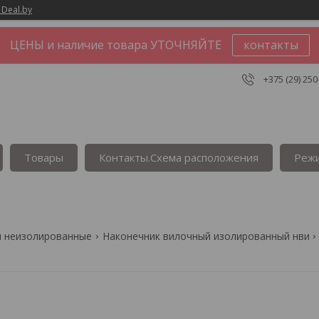
 Deal.by
ЦЕНЫ и наличие товара УТОЧНЯЙТЕ
контакты
+375 (29) 250
Товары
Контакты.Сxема расположения
Реж
и неизолированные
Наконечник вилочный изолированный нви