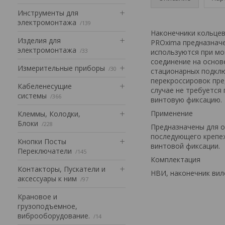
Инструменты для
электромонтажа
139
Наконечники кольце
Изделия для
PROxima предназначе
электромонтажа
33
используются при мо
соединение на основ
Измерительные приборы
30
стационарных подкл
перекроссировок пре
Кабеленесущие
случае не требуется
системы
366
винтовую фиксацию.
Применение
Клеммы, Колодки,
Блоки
228
Предназначены для о
последующего крепеж
Кнопки Посты
винтовой фиксации.
Переключатели
145
Комплектация
Контакторы, Пускатели и
НВИ, наконечник вил
аксессуары к ним
97
Крановое и
грузоподъемное,
виброоборудование.
14