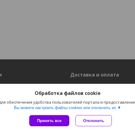
и
Доставка и оплата
Доставка
Обработка файлов cookie
 для обеспечения удобства пользователей портала и предоставлени
Вы можете настроить файлы cookies или отключить их.
Сайт создан на платформе Deal.by
Политика обработки файлов cookies
Принять все
Отклонить
Пожаловаться на контент
"Электро-Плюс" ОДО г. Гродно |
Select Language
▼