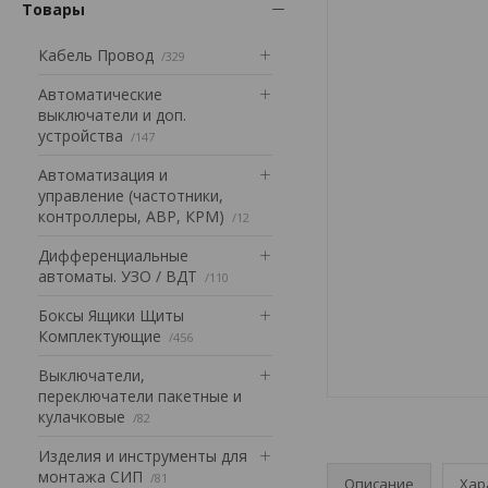
Товары
Кабель Провод
329
Автоматические
выключатели и доп.
устройства
147
Автоматизация и
управление (частотники,
контроллеры, АВР, КРМ)
12
Дифференциальные
автоматы. УЗО / ВДТ
110
Боксы Ящики Щиты
Комплектующие
456
Выключатели,
переключатели пакетные и
кулачковые
82
Изделия и инструменты для
монтажа СИП
81
Описание
Хар