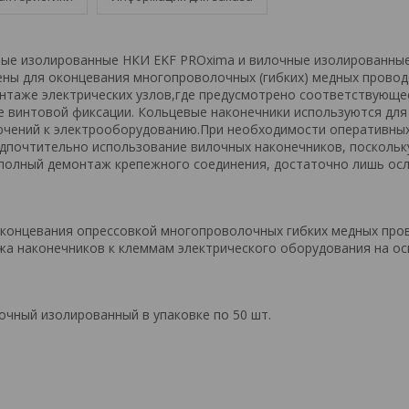
вые изолированные НКИ EKF PROxima и вилочные изолированны
ны для оконцевания многопроволочных (гибких) медных провод
нтаже электрических узлов,где предусмотрено соответствующе
е винтовой фиксации. Кольцевые наконечники используются для
ючений к электрооборудованию.При необходимости оперативны
дпочтительно использование вилочных наконечников, поскольк
 полный демонтаж крепежного соединения, достаточно лишь ос
концевания опрессовкой многопроволочных гибких медных про
а наконечников к клеммам электрического оборудования на о
очный изолированный в упаковке по 50 шт.