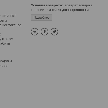
возврат товара в
течение 14 дней
по договоренности
е НВИ EKF
Подробнее
ов и
е контактное
х
у в этом
лабить
водов и
снове