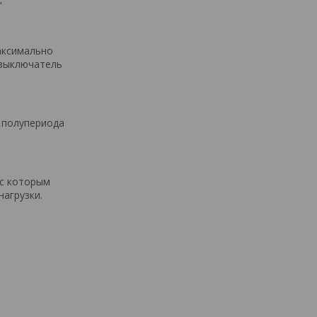
"
аксимально
 выключатель
3 полупериода
 с которым
агрузки.