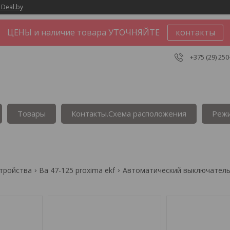
 Deal.by
ЦЕНЫ и наличие товара УТОЧНЯЙТЕ
контакты
+375 (29) 250
Товары
Контакты.Сxема расположения
Реж
стройства
Ва 47-125 proxima ekf
Автоматический выключатель ва