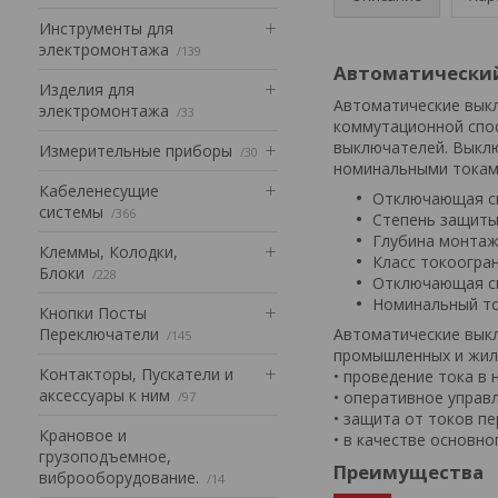
Инструменты для
электромонтажа
139
Автоматический 
Изделия для
Автоматические выкл
электромонтажа
33
коммутационной спос
выключателей. Выклю
Измерительные приборы
30
номинальными токами 
Кабеленесущие
Отключающая сп
системы
366
Степень защиты (
Глубина монтажн
Клеммы, Колодки,
Класс токоогран
Блоки
228
Отключающая спо
Номинальный то
Кнопки Посты
Переключатели
Автоматические выкл
145
промышленных и жил
Контакторы, Пускатели и
• проведение тока в
аксессуары к ним
• оперативное управл
97
• защита от токов пе
Крановое и
• в качестве основн
грузоподъемное,
Преимущества
виброоборудование.
14