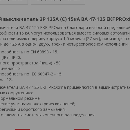
выключатель 3P 125А (C) 15кА ВА 47-125 EKF PROx
ючатели ВА 47-125 EKF PROxima благодаря высокой предельно
обности 15 кА могут использоваться вместо силовых автомати
чатели имеют ширину корпуса 1,5 модуля (27 мм), производятся
до 125 А в одно-, двух-, трех- и четырехполюсном исполнении.
особность по EN 60898 - 15.
IP) - IP20.
ого пространства (ниши) - 50.
ичения - 3.
собность по IEC 60947-2 - 15.
к - 125
ючатели ВА 47-125 EKF PROxima применяются в административ
ых сооружениях:
 нормальном режиме;
ение участками электрических цепей;
регрузки и короткого замыкания;
ого элемента системы конечного распределения.