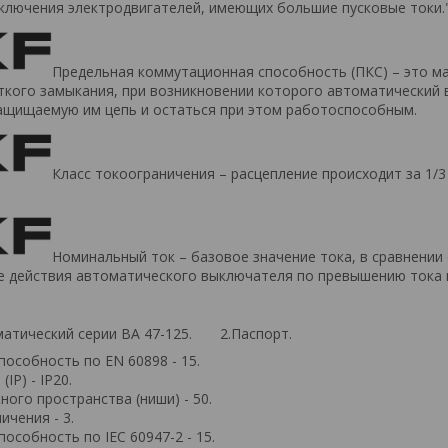
ключения электродвигателей, имеющих большие пусковые токи.
Предельная коммутационная способность (ПКС) – это м
кого замыкания, при возникновении которого автоматический
ащищаемую им цепь и остаться при этом работоспособным.
Класс токоограничения – расцепление происходит за 1/
Номинальный ток – базовое значение тока, в сравнении
 действия автоматического выключателя по превышению тока н
матический серии ВА 47-125. 2.Паспорт.
особность по EN 60898 - 15.
IP) - IP20.
ого пространства (ниши) - 50.
ичения - 3.
собность по IEC 60947-2 - 15.