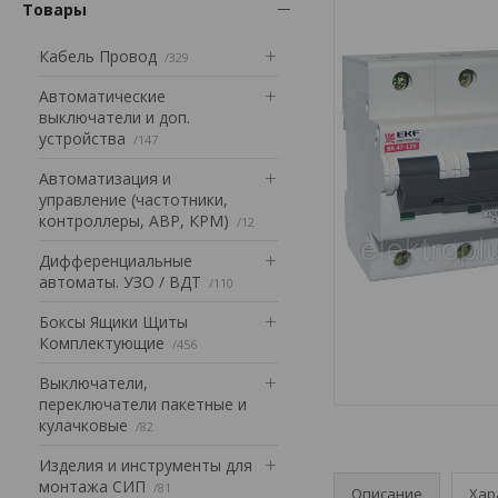
Товары
Кабель Провод
329
Автоматические
выключатели и доп.
устройства
147
Автоматизация и
управление (частотники,
контроллеры, АВР, КРМ)
12
Дифференциальные
автоматы. УЗО / ВДТ
110
Боксы Ящики Щиты
Комплектующие
456
Выключатели,
переключатели пакетные и
кулачковые
82
Изделия и инструменты для
монтажа СИП
81
Описание
Хар