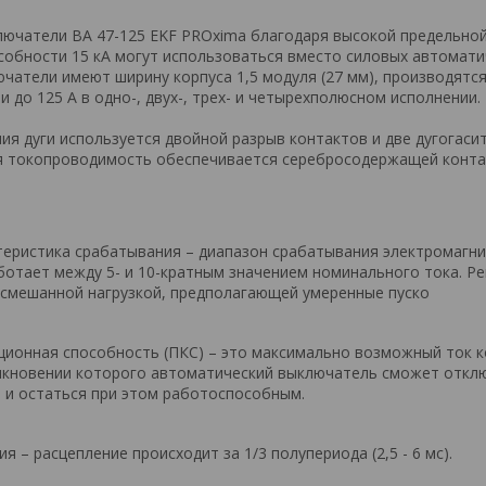
ючатели ВА 47-125 EKF PROxima благодаря высокой предельно
обности 15 кА могут использоваться вместо силовых автомати
чатели имеют ширину корпуса 1,5 модуля (27 мм), производятся
до 125 А в одно-, двух-, трех- и четырехполюсном исполнении.
ия дуги используется двойной разрыв контактов и две дугогаси
я токопроводимость обеспечивается серебросодержащей конт
еристика срабатывания – диапазон срабатывания электромагн
ботает между 5- и 10-кратным значением номинального тока. Ре
о смешанной нагрузкой, предполагающей умеренные пуско
ионная способность (ПКС) – это максимально возможный ток 
никновении которого автоматический выключатель сможет откл
 и остаться при этом работоспособным.
я – расцепление происходит за 1/3 полупериода (2,5 - 6 мс).