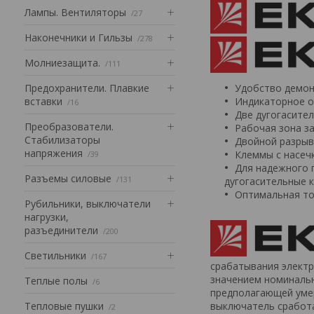
Лампы. Вентиляторы
27
Наконечники и Гильзы
278
Mолниезащита.
111
Предохранители. Плавкие
Удобство демон
вставки
Индикаторное о
16
Две дугогасите
Преобразователи.
Рабочая зона з
Стабилизаторы
Двойной разрыв
напряжения
Клеммы с насеч
39
Для надежного г
Разъемы силовые
131
дугогасительные 
Оптимальная то
Рубильники, выключатели
нагрузки,
разъединители
200
Светильники
167
срабатывания электр
значением номинальн
Теплые полы
6
предполагающей умер
Тепловые пушки
выключатель сработа
2