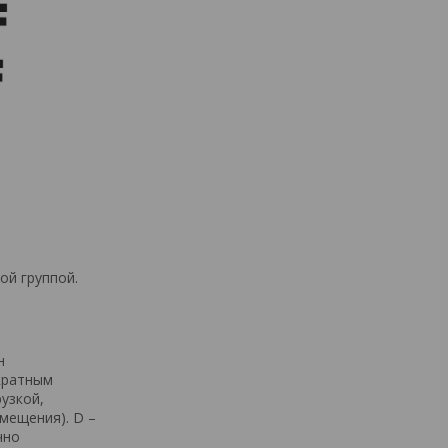
й группой.
н
кратным
узкой,
мещения). D –
чно