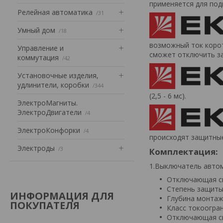
применяется для под
Релейная автоматика
31
Умный дом
18
возможный ток корот
Управление и
сможет отключить з
коммутация
42
Установочные изделия,
удлинители, коробки
344
(2,5 - 6 мс).
ЭлектроМагниты.
ЭлектроДвигатели
4
ЭлектроКонфорки
4
происходят защитные
Электроды
3
Комплектация:
1.Выключатель авто
Отключающая сп
Степень защиты (
ИНФОРМАЦИЯ ДЛЯ
Глубина монтажн
ПОКУПАТЕЛЯ
Класс токоогран
Отключающая спо