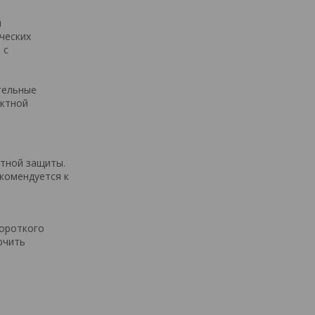
й
ческих
 с
тельные
актной
итной защиты.
комендуется к
короткого
ючить