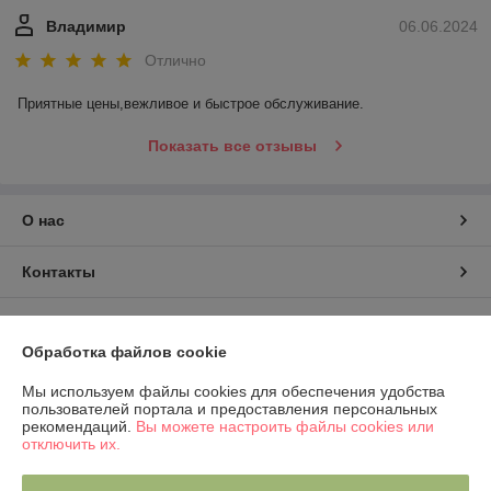
Владимир
06.06.2024
Отлично
Приятные цены,вежливое и быстрое обслуживание.
Показать все отзывы
О нас
Контакты
Доставка и оплата
Обработка файлов cookie
График работы
Мы используем файлы cookies для обеспечения удобства
пользователей портала и предоставления персональных
Полная версия сайта
рекомендаций.
Вы можете настроить файлы cookies или
отключить их.
Политика обработки cookies