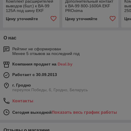
Комплект расширителей
Дополнительный контакт
Ко
выводов (6шт.) к ВА-99
к ВА-99 800-1600А EKF
выв
125А под шину EKF
PROxima
25
PROxima
Цену уточняйте
Цену уточняйте
Це
О нас
Рейтинг не сформирован
Менее 5 отзывов за последний год
Компания продает на
Deal.by
Работает с 30.09.2013
г. Гродно
переулок Победы, 6, Гродно, Беларусь
Контакты
Показать весь график работы
Сегодня выходной
Отзывы о магазине