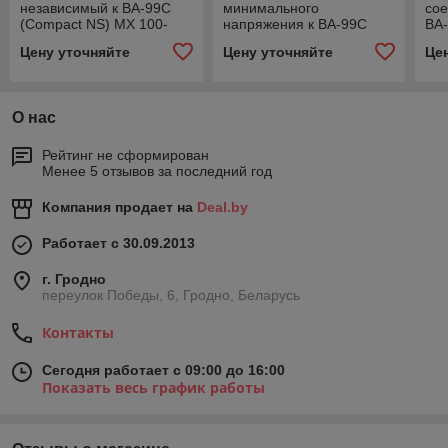
независимый к ВА-99С
минимального
сое
(Compact NS) MX 100-
напряжения к ВА-99С
ВА-
630А EKF PROxima
(Compact NS) MN 100-
400
Цену уточняйте
Цену уточняйте
Це
630А EKF PROxima
PR
О нас
Рейтинг не сформирован
Менее 5 отзывов за последний год
Компания продает на
Deal.by
Работает с 30.09.2013
г. Гродно
переулок Победы, 6, Гродно, Беларусь
Контакты
Сегодня работает с 09:00 до 16:00
Показать весь график работы