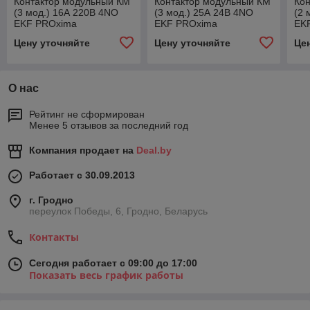
Контактор модульный КМ
Контактор модульный КМ
Ко
(3 мод.) 16А 220В 4NО
(3 мод.) 25А 24В 4NО
(2 
EKF PROxima
EKF PROxima
EK
Цену уточняйте
Цену уточняйте
Це
О нас
Рейтинг не сформирован
Менее 5 отзывов за последний год
Компания продает на
Deal.by
Работает с 30.09.2013
г. Гродно
переулок Победы, 6, Гродно, Беларусь
Контакты
Сегодня работает с 09:00 до 17:00
Показать весь график работы