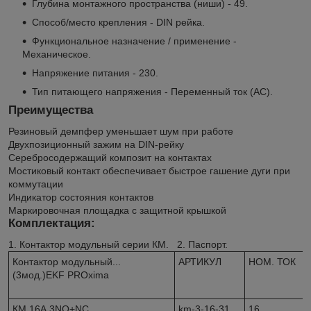
Глубина монтажного пространства (ниши) - 49.
Способ/место крепления - DIN рейка.
Функциональное назначение / применение -
Механическое.
Напряжение питания - 230.
Тип питающего напряжения - Переменный ток (АС).
Преимущества
Резиновый демпфер уменьшает шум при работе
Двухпозиционный зажим на DIN-рейку
Серебросодержащий композит на контактах
Мостиковый контакт обеспечивает быстрое гашение дуги при
коммутации
Индикатор состояния контактов
Маркировочная площадка с защитной крышкой
Комплектация:
1. Контактор модульный серии КМ. 2. Паспорт.
Контактор модульный...
АРТИКУЛ
НОМ. ТОК
(3мод.)EKF PROxima
КМ 16А 3NО+NC
km-3-16-31
16