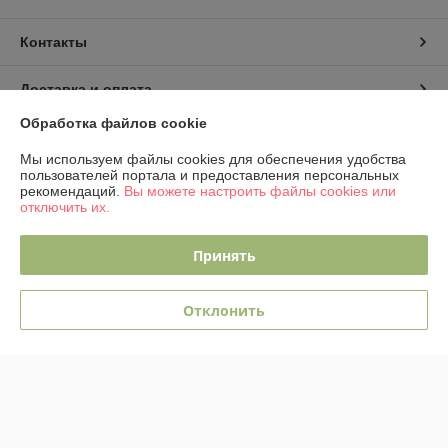
Контакты
Доставка и оплата
Обработка файлов cookie
График работы
Мы используем файлы cookies для обеспечения удобства
пользователей портала и предоставления персональных
Полная версия сайта
рекомендаций.
Вы можете настроить файлы cookies или
отключить их.
Политика обработки cookies
Принять
Сайт создан на платформе Deal.by
Отклонить
Информация для покупателя
Юридическое лицо:
ОДО "ЭЛЕКТРО-ПЛЮС"