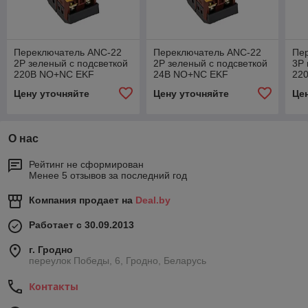
Переключатель ANC-22
Переключатель ANC-22
Пе
2P зеленый с подсветкой
2P зеленый с подсветкой
3P 
220В NO+NC EKF
24В NO+NC EKF
22
PROxima
PROxima
PR
Цену уточняйте
Цену уточняйте
Це
О нас
Рейтинг не сформирован
Менее 5 отзывов за последний год
Компания продает на
Deal.by
Работает с 30.09.2013
г. Гродно
переулок Победы, 6, Гродно, Беларусь
Контакты