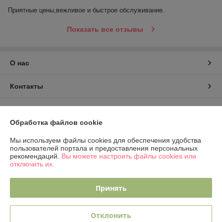
Приятные цены,вежливое и быстрое обслуживание.
Показать все отзывы
О нас
Контакты
Доставка и оплата
Обработка файлов cookie
График работы
Мы используем файлы cookies для обеспечения удобства
пользователей портала и предоставления персональных
рекомендаций.
Вы можете настроить файлы cookies или
Полная версия сайта
отключить их.
Политика обработки cookies
Принять
Сайт создан на платформе Deal.by
Отклонить