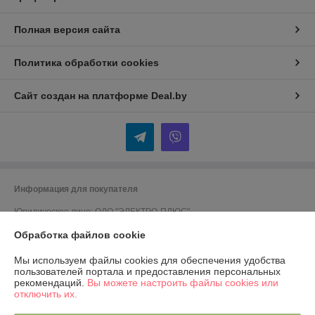
Полная версия сайта
Политика обработки cookies
Сайт создан на платформе Deal.by
Информация для покупателя
Юридическое лицо:
ОДО "ЭЛЕКТРО-ПЛЮС"
230026 г. Гродно, переулок Победы,6
Обработка файлов cookie
Регистрационный номер ЕГР: 590001816
Мы используем файлы cookies для обеспечения удобства
УНП: 590001816
пользователей портала и предоставления персональных
рекомендаций.
Вы можете настроить файлы cookies или
Регистрационный орган: Гродненский городской исполком
отключить их.
Дата регистрации компании: 13.04.2001