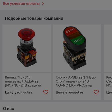
Все условия оплаты
Подобные товары компании
Кнопка "Гриб" с
Кнопка APBB-22N "Пуск-
Кно
подсветкой AELA-22
Стоп" овальная 24В
Сто
(NO+NC) 24В красная
NO+NC EKF PROxima
NO
EKF PROxima
Цену уточняйте
Цену уточняйте
Це
О нас