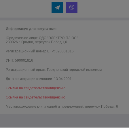
Информация для покупателя
Юридическое лицо:
ОДО "ЭЛЕКТРО-ПЛЮС"
230026 г. Гродно, переулок Победы,6
Регистрационный номер ЕГР: 590001816
УНП: 590001816
Регистрационный орган: Гродненский городской исполком
Дата регистрации компании: 13.04.2001
Ссылка на свидетельство/лицензию
Ссылка на свидетельство/лицензию
Местонахождение книги жалоб и предложений: переулок Победы, 6