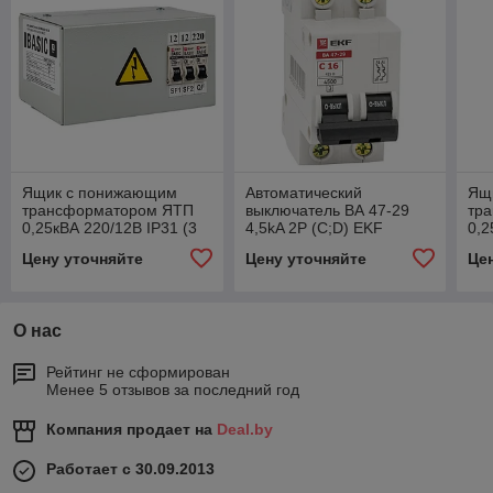
Ящик с понижающим
Автоматический
Ящ
трансформатором ЯТП
выключатель ВА 47-29
тр
0,25кВА 220/12В IP31 (3
4,5kA 2P (C;D) EKF
0,2
автомата) EKF Basic
авт
Цену уточняйте
Цену уточняйте
Це
О нас
Рейтинг не сформирован
Менее 5 отзывов за последний год
Компания продает на
Deal.by
Работает с 30.09.2013