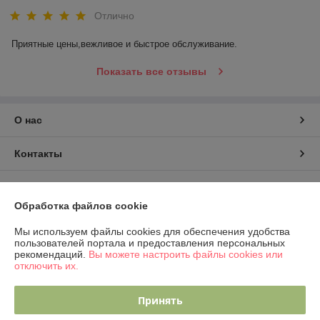
Отлично
Приятные цены,вежливое и быстрое обслуживание.
Показать все отзывы
О нас
Контакты
Доставка и оплата
Обработка файлов cookie
График работы
Мы используем файлы cookies для обеспечения удобства
пользователей портала и предоставления персональных
рекомендаций.
Вы можете настроить файлы cookies или
Полная версия сайта
отключить их.
Политика обработки cookies
Принять