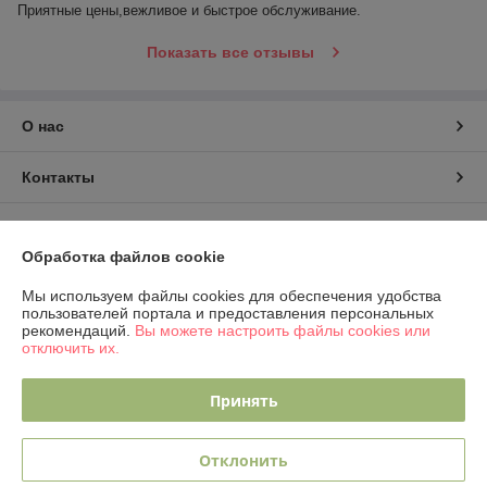
Приятные цены,вежливое и быстрое обслуживание.
Показать все отзывы
О нас
Контакты
Доставка и оплата
Обработка файлов cookie
График работы
Мы используем файлы cookies для обеспечения удобства
пользователей портала и предоставления персональных
рекомендаций.
Вы можете настроить файлы cookies или
Полная версия сайта
отключить их.
Политика обработки cookies
Принять
Сайт создан на платформе Deal.by
Отклонить