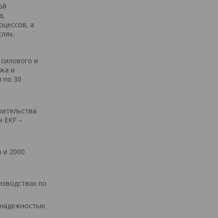
ой
а,
оцессов, а
лях.
 силового и
жа и
 по 30
оительства
и EKF –
 и 2000
изводствах по
, надежностью