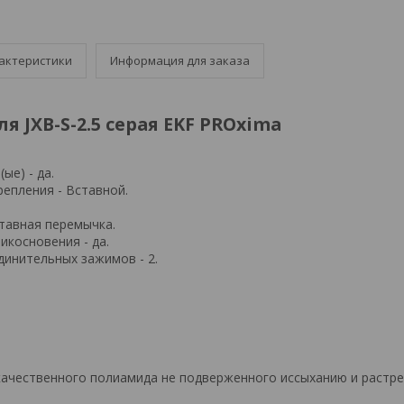
актеристики
Информация для заказа
 JXB-S-2.5 серая EKF PROxima
ые) - да.
епления - Вставной.
тавная перемычка.
икосновения - да.
динительных зажимов - 2.
качественного полиамида не подверженного иссыханию и растр