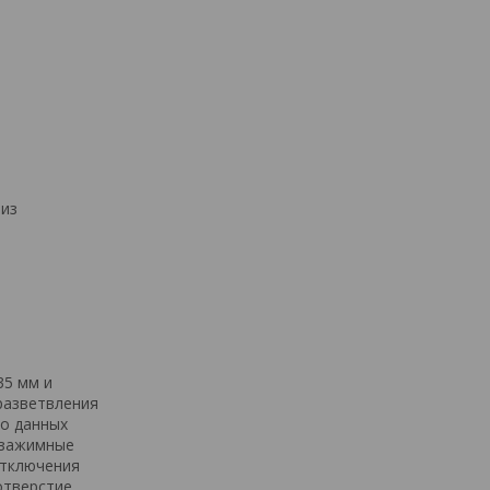
 из
35 мм и
разветвления
во данных
озажимные
отключения
отверстие,