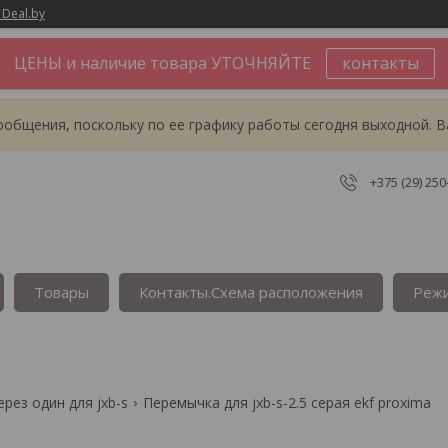
 Deal.by
ЦЕНЫ и наличие товара УТОЧНЯЙТЕ
контакты
общения, поскольку по ее графику работы сегодня выходной. В
+375 (29) 250
Товары
Контакты.Сxема расположения
Реж
рез один для jxb-s
Перемычка для jxb-s-2.5 серая ekf proxima