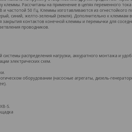
у клеммы. Рассчитаны на применение в цепях переменного тока
В и частотой 50 Гц. Клеммы изготавливаются из огнестойкого 
ерый, синий, желто-зеленый (земля). Дополнительно к клеммам 
я закрытия контактов конечной клеммы и перемычки для соседн
зветвления проводников.
й системы распределения нагрузки, аккуратного монтажа и удоб
ации электрических схем.
ки.
логическом оборудовании (насосные агрегаты, дизель-генератор
ее).
XB-S.
ощадка