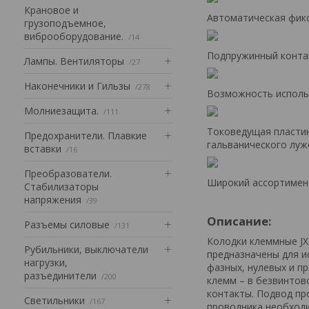
Крановое и
Автоматическая фик
грузоподъемное,
виброоборудование.
14
Подпружинный конта
Лампы. Вентиляторы
27
Наконечники и Гильзы
278
Возможность исполь
Mолниезащита.
111
Токоведущая пластин
Предохранители. Плавкие
гальванического луж
вставки
16
Преобразователи.
Широкий ассортимент
Стабилизаторы
напряжения
39
Описание:
Разъемы силовые
131
Колодки клеммные JX
Рубильники, выключатели
предназначены для и
нагрузки,
фазных, нулевых и п
разъединители
200
клемм – в безвинто
контакты. Подвод пр
Светильники
167
проводника необходи