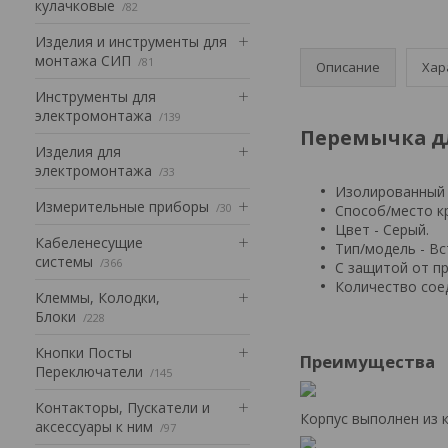
кулачковые
82
Изделия и инструменты для
монтажа СИП
81
Описание
Хар
Инструменты для
электромонтажа
139
Перемычка для
Изделия для
электромонтажа
33
Изолированный (
Измерительные приборы
30
Способ/место кр
Цвет - Серый.
Кабеленесущие
Тип/модель - Вс
системы
366
С защитой от пр
Количество сое
Клеммы, Колодки,
Блоки
228
Кнопки Посты
Преимущества
Переключатели
145
Контакторы, Пускатели и
Корпус выполнен из 
аксессуары к ним
97