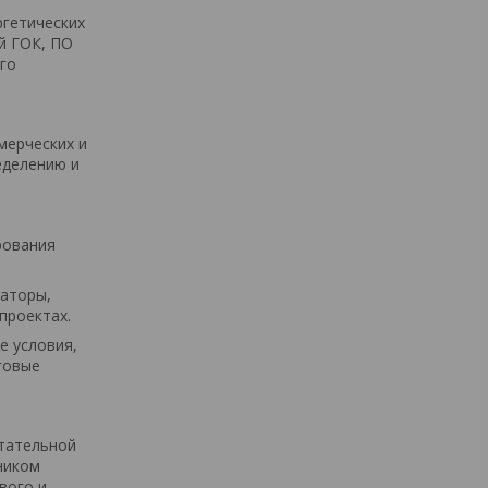
ргетических
й ГОК, ПО
ого
мерческих и
еделению и
рования
раторы,
проектах.
е условия,
говые
ытательной
ником
вого и