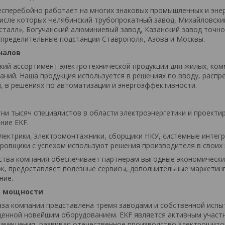
сперебойно работает на многих знаковых промышленных и эне
числе которых Челябинский трубопрокатный завод, Михайловски
исталл», Богучанский алюминиевый завод, Казанский завод точн
пределительные подстанции Ставрополя, Азова и Москвы.
налов
ий ассортимент электротехнической продукции для жилых, ком
аний. Наша продукция используется в решениях по вводу, распр
и, в решениях по автоматизации и энергоэффективности.
тни тысяч специалистов в области электроэнергетики и проекти
ние EKF.
ектрики, электромонтажники, сборщики НКУ, системные интег
ировщики с успехом используют решения производителя в своих 
ства компания обеспечивает партнерам выгодные экономически
ок, предоставляет полезные сервисы, дополнительные маркетин
ние.
е мощности
за компании представлена тремя заводами и собственной исп
щенной новейшим оборудованием. EKF является активным участ
амещения, развивая отечественное производство электрощито