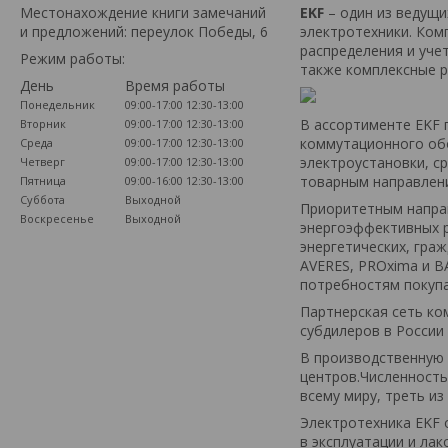
Местонахождение книги замечаний
EKF
– один из ведущи
и предложений: переулок Победы, 6
электротехники. Ком
распределения и уче
Режим работы:
также комплексные р
День
Время работы
Понедельник
09:00-17:00
12:30-13:00
В ассортименте EKF 
Вторник
09:00-17:00
12:30-13:00
коммутационного обо
Среда
09:00-17:00
12:30-13:00
электроустановки, ср
Четверг
09:00-17:00
12:30-13:00
товарным направлен
Пятница
09:00-16:00
12:30-13:00
Суббота
Выходной
Приоритетным напра
Воскресенье
Выходной
энергоэффективных 
энергетических, гра
AVERES, PROxima и B
потребностям покуп
Партнерская сеть ко
субдилеров в России 
В производственную 
центров.Численность
всему миру, треть из
Электротехника EKF 
в эксплуатации и ла