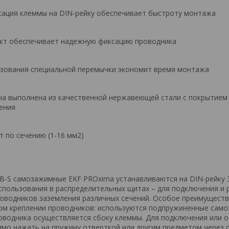
сация клеммы на DIN-рейку обеспечивает быстроту монтажа
кт обеспечивает надежную фиксацию проводника
зования специальной перемычки экономит время монтажа
а выполнена из качественной нержавеющей стали с покрытием
ения
 по сечению (1-16 мм2)
B-S самозажимные EKF PROxima устанавливаются на DIN-рейку 
спользования в распределительных щитах – для подключения и 
роводников заземления различных сечений. Особое преимущест
вом креплении проводников: используются подпружиненные сам
оводника осуществляется сбоку клеммы. Для подключения или 
мо нажать на пружину отверткой или другим предметом через 