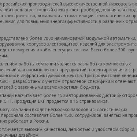
х российских производителей высококачественной низковольтн
пания предлагает полный спектр электрооборудования для ввод
та электричества, локальной автоматизации технологических пр
ешения для повышения энергоэффективности в различных отрас
представлено более 7000 наименований модульной автоматики,
рудования, корпусов электрощитов, изделий для электромонта
едств измерения и кабеленесущих систем. Всего более 300 групп
иям.
влением работы компании является разработка комплексных
решений для промышленных предприятий, проектирования и стр
жданских и инфраструктурных объектов. Три продуктовые линейк
ASIC – разработаны с учетом отраслевой специфики и отвечают
ателей с различными возможностями бюджета.
мпании насчитывает более 150 авторизованных дистрибьюторов
и СНГ. Продукция EKF продается в 15 странах мира.
базу компании входят несколько заводов и 5 логистических
 персонала составляет более 1500 сотрудников, занятых на про
 них работает в России.
отличается высоким качеством, легкостью и удобством сборки
коничным дизайном.