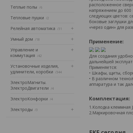
расположенное сверх
Теплые полы
6
напряжением до 600 
следующих цветов: с
Тепловые пушки
2
боковые заглушки дл
«через один» для ра
Релейная автоматика
31
Умный дом
18
Применение:
Управление и
коммутация
Для создания удобно
42
дальнейшей эксплуат
Установочные изделия,
Применяется:
удлинители, коробки
344
• Шкафы, щиты, сбор
• В различном техно
ЭлектроМагниты.
аппаратура и так дал
ЭлектроДвигатели
4
Комплектация:
ЭлектроКонфорки
4
1.Колодка клеммная J
Электроды
3
2.Маркировочная пл
EKF сегодня