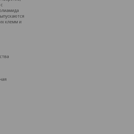
 с
полиамида
выпускаются
их клемм и
ства
ная