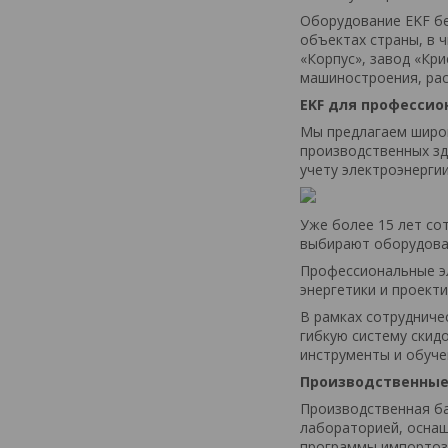
Оборудование EKF бе
объектах страны, в 
«Корпус», завод «Кр
машиностроения, рас
EKF для профессио
Мы предлагаем широк
производственных зд
учету электроэнерги
Уже более 15 лет со
выбирают оборудова
Профессиональные эл
энергетики и проект
В рамках сотрудниче
гибкую систему скид
инструменты и обуче
Производственны
Производственная ба
лабораторией, осна
программы импортоз