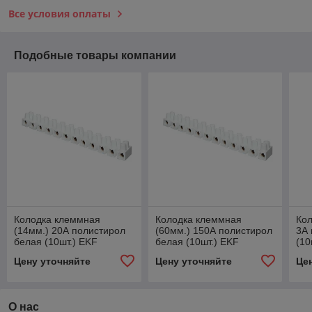
Все условия оплаты
Подобные товары компании
Колодка клеммная
Колодка клеммная
Кол
(14мм.) 20А полистирол
(60мм.) 150А полистирол
3А 
белая (10шт.) EKF
белая (10шт.) EKF
(10
PROxima
PROxima
Цену уточняйте
Цену уточняйте
Це
О нас