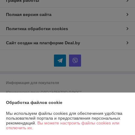
График работы
Полная версия сайта
Политика обработки cookies
Сайт создан на платформе Deal.by
Информация для покупателя
Юридическое лицо:
ОДО "ЭЛЕКТРО-ПЛЮС"
230026 г. Гродно, переулок Победы,6
Обработка файлов cookie
Регистрационный номер ЕГР: 590001816
Мы используем файлы cookies для обеспечения удобства
УНП: 590001816
пользователей портала и предоставления персональных
рекомендаций.
Вы можете настроить файлы cookies или
Регистрационный орган: Гродненский городской исполком
отключить их.