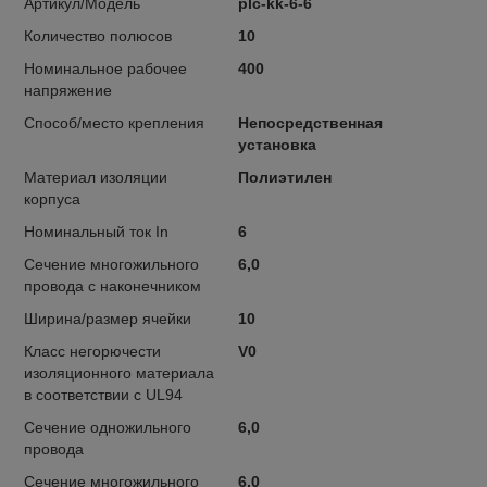
Артикул/Модель
plc-kk-6-6
Количество полюсов
10
Номинальное рабочее
400
напряжение
Способ/место крепления
Непосредственная
установка
Материал изоляции
Полиэтилен
корпуса
Номинальный ток In
6
Сечение многожильного
6,0
провода с наконечником
Ширина/размер ячейки
10
Класс негорючести
V0
изоляционного материала
в соответствии с UL94
Сечение одножильного
6,0
провода
Сечение многожильного
6,0