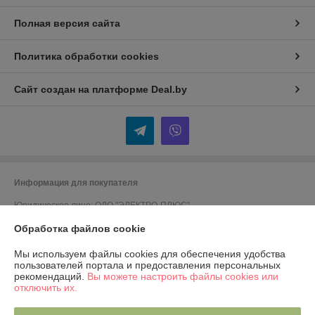
Полная версия сайта
Политика обработки cookies
Сайт создан на платформе Deal.by
Информация для покупателя
Юридическое лицо:
ОДО "ЭЛЕКТРО-ПЛЮС"
230026 г. Гродно, переулок Победы,6
Обработка файлов cookie
Регистрационный номер ЕГР: 590001816
Мы используем файлы cookies для обеспечения удобства
УНП: 590001816
пользователей портала и предоставления персональных
рекомендаций.
Вы можете настроить файлы cookies или
Регистрационный орган: Гродненский городской исполком
отключить их.
Дата регистрации компании: 13.04.2001