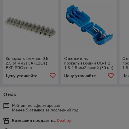
Колодка клеммная 0,5-
Ответвитель
Отв
2,5 (4 мм2) 3А (12шт.)
прокалывающий ОВ-Т 2
пр
EKF PROxima
1.5-2.5 мм2 синий (50 шт)
1.5
EKF PROxima
EK
Цену уточняйте
Цену уточняйте
Це
О нас
Рейтинг не сформирован
Менее 5 отзывов за последний год
Компания продает на
Deal.by