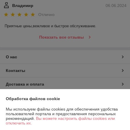
Владимир
06.06.2024
Отлично
Приятные цены,вежливое и быстрое обслуживание.
Показать все отзывы
О нас
Контакты
Доставка и оплата
График работы
Обработка файлов cookie
Мы используем файлы cookies для обеспечения удобства
Полная версия сайта
пользователей портала и предоставления персональных
рекомендаций.
Вы можете настроить файлы cookies или
отключить их.
Политика обработки cookies