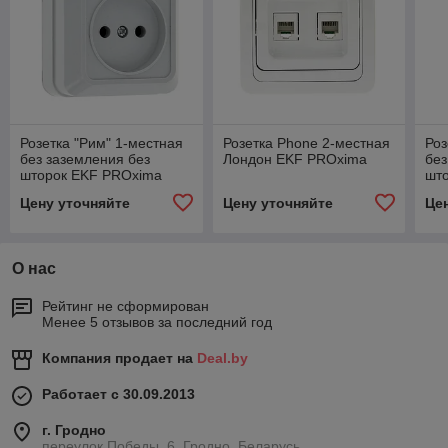
Розетка "Рим" 1-местная
Розетка Phone 2-местная
Роз
без заземления без
Лондон EKF PROxima
без
шторок EKF PROxima
шт
Цену уточняйте
Цену уточняйте
Це
О нас
Рейтинг не сформирован
Менее 5 отзывов за последний год
Компания продает на
Deal.by
Работает с 30.09.2013
г. Гродно
переулок Победы, 6, Гродно, Беларусь