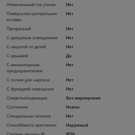
Номинальный ток утечки
Нет
Повёрнутая центральная
Нет
вставка
Прозрачный
Нет
С дежурным освещением
Нет
С защитой от детей
Нет
С крышкой
Да
С миниатюрным
Нет
предохранителем
С полем для надписи
Нет
С функцией освещения
Нет
Символы/индикация
Без маркировки
Состояние
Новое
Специальное питание
Нет
Способ/место крепления
Наружный
Степень защиты IP
IP20