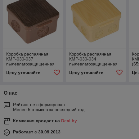
Коробка распаячная
Коробка распаячная
Кор
КМР-030-037
КМР-030-034
КМР
пылевлагозащищенная
пылевлагозащищенная
(65
без мембранных вводов
без мембранных вводов
ме
Цену уточняйте
Цену уточняйте
Це
(65х65х50) светлое
(105х105х50) светлое
тё
дерево EKF PROxima
дерево EKF
PR
О нас
Рейтинг не сформирован
Менее 5 отзывов за последний год
Компания продает на
Deal.by
Работает с 30.09.2013