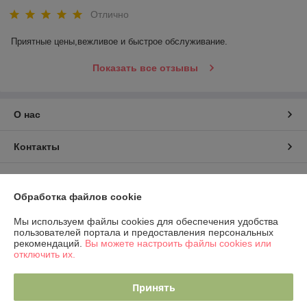
Отлично
Приятные цены,вежливое и быстрое обслуживание.
Показать все отзывы
О нас
Контакты
Доставка и оплата
Обработка файлов cookie
График работы
Мы используем файлы cookies для обеспечения удобства
пользователей портала и предоставления персональных
рекомендаций.
Вы можете настроить файлы cookies или
Полная версия сайта
отключить их.
Политика обработки cookies
Принять