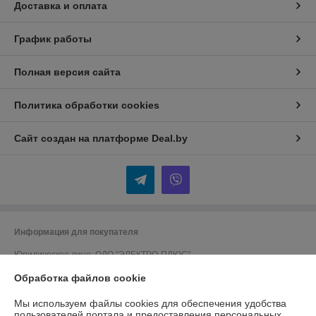
Доставка и оплата
График работы
Полная версия сайта
Политика обработки cookies
Сайт создан на платформе Deal.by
Информация для покупателя
Юридическое лицо:
ОДО "ЭЛЕКТРО-ПЛЮС"
230026 г. Гродно, переулок Победы,6
Обработка файлов cookie
Регистрационный номер ЕГР: 590001816
Мы используем файлы cookies для обеспечения удобства
УНП: 590001816
пользователей портала и предоставления персональных