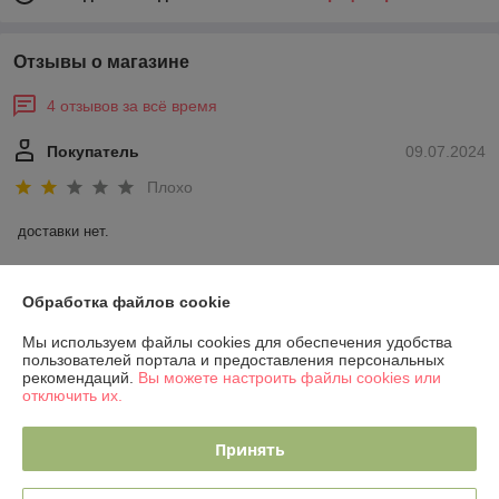
Отзывы о магазине
4 отзывов за всё время
Покупатель
09.07.2024
Плохо
доставки нет.
Сделка подтверждена через корзину
Обработка файлов cookie
Мы используем файлы cookies для обеспечения удобства
Владимир
06.06.2024
пользователей портала и предоставления персональных
рекомендаций.
Вы можете настроить файлы cookies или
Отлично
отключить их.
Приятные цены,вежливое и быстрое обслуживание.
Принять
Показать все отзывы