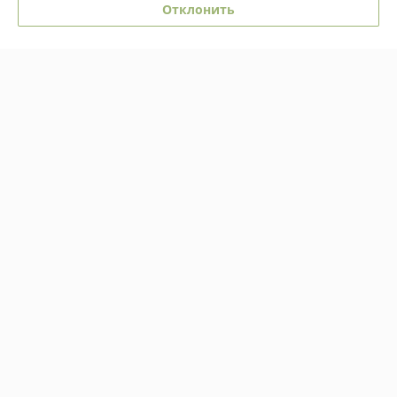
Отклонить
О нас
Контакты
Доставка и оплата
График работы
Полная версия сайта
Политика обработки cookies
Сайт создан на платформе Deal.by