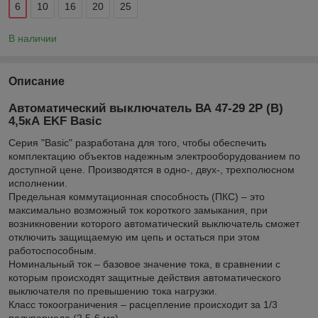
6
10
16
20
25
В наличии
Описание
Автоматический выключатель ВА 47-29 2P
(В)
4,5кА EKF Basic
Серия "Basic" разработана для того, чтобы обеспечить
комплектацию объектов надежным электрооборудованием по
доступной цене. Производятся в одно-, двух-, трехполюсном
исполнении.
Предельная коммутационная способность (ПКС) – это
максимально возможный ток короткого замыкания, при
возникновении которого автоматический выключатель сможет
отключить защищаемую им цепь и остаться при этом
работоспособным.
Номинальный ток – базовое значение тока, в сравнении с
которым происходят защитные действия автоматического
выключателя по превышению тока нагрузки.
Класс токоограничения – расцепление происходит за 1/3
полупериода (2,5-6 мс).